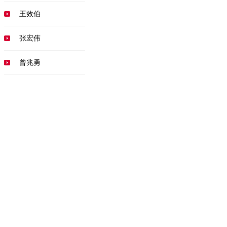
王效伯
张宏伟
曾兆勇