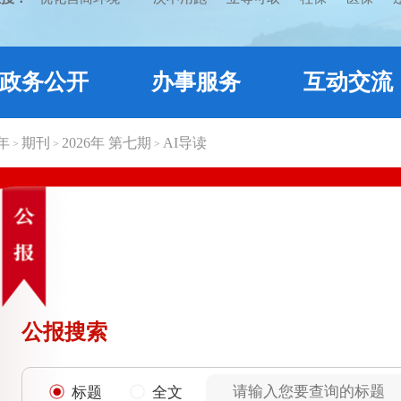
政务公开
办事服务
互动交流
6年
期刊
2026年 第七期
AI导读
>
>
>
公报搜索
标题
全文