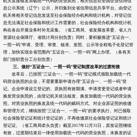
机关直接核发加载统一代码的营业执照，相关信息在全国企业信用信
息公示系统（辽宁）公示，并归集到全省信用信息共享平台。由登记
机关将相关登记信息发送至社会保险经办机构和统计机构，对登记信
息无法满足社会保险和统计工作需要的，社会保险经办机构和统计机
构在各自开展业务时补充采集。（省工商局、省发展改革委、省人力
资源社会保障厅、省统计局分别负责）同时，要积极推进“五证合一、
一照一码”申请、受理、审查、核准、发照、公示等全程电子化登记管
理，加快实现全省范围内“五证合一、一照一码”网上办理。（各有关
部门按职责分工分别负责）
三、做好“五证合一、一照一码”登记制度改革的过渡衔接
改革后，已按照“三证合一、一照一码”登记模式领取加载统一代
码营业执照的企业，不需要重新申请办理“五证合一、一照一码”登
记。企业申请设立登记的、原执照有效期满、申请变更登记或者申请
换发营业执照的，由登记机关依法核发、换发加载统一代码的营业执
照。对营业执照的换发及统一代码的赋码方式、对企业原证照的收缴
和管理方式，继续按照“三证合一、一照一码”的要求执行。对已领取
社会保险登记证和统计登记证的，不再收缴原社会保险登记证和统计
登记证。（省工商局牵头负责）截至2017年12月31日，原发证照继续
有效，过渡期结束后一律使用加载统一代码的营业执照，未换发的证