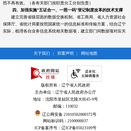
照不再有效。（各有关部门按职责分工分别负责）
四、加强实施“五证合一、一照一码”登记制度改革的技术支撑
建立完善省级层面的数据交换机制。省工商局、省人力资源社会
保障厅、省统计局要按照国家统一的信息标准和传输方案，结合辽宁
实际，梳理各自业务信息系统相关数据项，建立部门间数据项对应关
系，改造升级各自相关业务信息系统，依托省电子政务外网，搭建数
据交换、管理和共享环境，制定数据交换技术方案，以统一代码为唯
一标识，通过省工商局、省人力资源社会保障厅、省统计局的数据交
关于我们
郑重声明
网站地图
|
|
换，实现全省范围内各级工商行政管理与人力资源社会保障、统计部
门的数据共享，确保数据信息落地到工作窗口，并在各相关业务信息
系统有效融合使用。（省工商局、省人力资源社会保障厅、省统计局
分别负责）
版权所有：辽宁省人民政府
建立完善顺畅高效的信息应用机制。省工商局在改革实施前，负
主办单位：辽宁省人民政府办公厅
责将全省各级登记机关登记的存量基本信息传输至省人力资源社会保
地址：沈阳市皇姑区北陵大街45-9号
障厅和省统计局；改革后，负责将全省各级登记机关登记的增量基本
邮编：110032
信息及时传输至省人力资源社会保障厅和省统计局；每年年报报送截
辽公网安备 21010502000372号
止后，负责将全省企业年报相关信息批量传输至省人力资源社会保障
网站标识码：2100000037
厅和省统计局。省人力资源社会保障厅负责将全省各级社会保险经办
ICP备案序号：辽ICP备05023109号
机构在用人单位为其职工办理社会保险登记时收集到的相关基础信息