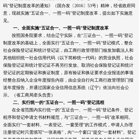
码”登记制度改革的通知》（国办发〔2016〕53号）精神，经省政府同
意，现就实施“五证合一、一照一码”登记制度改革，提出如下实施意
见。
一、全面实施“五证合一、一照一码”登记制度改革
按照国务院要求，结合辽宁实际，在“三证合一、一照一码”登记
制度改革的基础上，全面实行“五证合一、一照一码”登记模式，整合
社会保险登记证和统计登记证，由工商行政管理部门核发加载法人和
其他组织统一社会信用代码（以下简称统一代码）的营业执照，社会
保险登记证和统计登记证不再另行发放。取消社会保险登记证和统计
登记证的定期验证和换证制度，原有验证和换证要求企业报送的事项
经整合后纳入企业年度报告内容，由企业自行向工商行政管理部门报
送年度报告，并通过国家企业信用信息系统（辽宁）依法向社会公
示。（省工商局牵头负责）
二、实行统一的“五证合一、一照一码”登记流程
在全省范围内实行统一的“五证合一、一照一码”登记条件、登记
程序和登记申请文书材料规范，与“三证合一、一照一码”改革相同。
全面实行“一套材料、一表登记、一窗受理”的工作模式，申请人办理
注册登记时只需填写“一张表格”，向“一个窗口”提交“一套材料”。登记