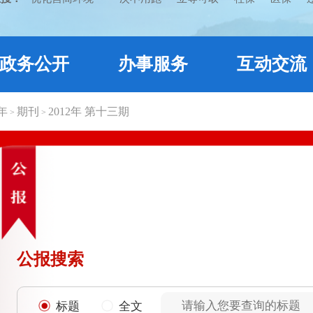
政务公开
办事服务
互动交流
2年
期刊
2012年 第十三期
>
>
公报搜索
标题
全文