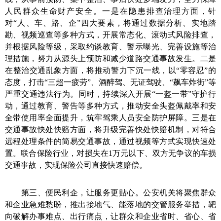
人民群众生命财产安全。
一是在隐患排查治理方面，
针
对“人、车、路、企”四大要素，将通过数据分析、实地踏
勘、视频巡查等多种方式，开展常态化、滚动式风险排查，
并根据风险等级，采取约谈教育、警示曝光、完善设施等治
理措施，努力从源头上预防和减少道路交通事故发生。
二是
在整治交通乱象方面，
将推动警力下沉一线，以“零容忍”的
态度，打击“三超一疲劳”、酒醉驾、无证驾驶、“飙车炸街”等
严重交通违法行为。同时，持续深入开展“一盔一带”守护行
动，通过教育、警告等多种方式，推动安全头盔佩戴率和安
全带使用率全面提升，筑牢驾乘人员安全防护屏障。
三是在
交通事故快处快赔方面，
将升级完善快处快赔机制，对符合
远程处理条件的简易交通事故，通过视频等方式实现快速处
置。联合保险行业，对损失在1万元以下、双方无争议的车损
交通事故，实现保险公司直接快速赔偿。
第三、便民利企，让服务更贴心。
公安机关将
聚焦群众
和企业急难愁盼，推出接地气、能落地的交管服务举措，靶
向破解办事难点、出行痛点，让群众和企业省时、省心、省