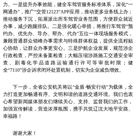
力。
一是提升办事效能，
健全车驾管服务标准体系，深化“一
网通办”，推广“交管12123”APP应用，推动更多业务线上办；
推动服务下沉，拓展派出所车驾管业务范围，方便群众就近
办事，减少跑腿排队。
二是强化暖心举措，
将推行车驾管“预
约办、优先办、导办、帮办、代办”五位一体
现场
服务模式，
兼顾普通群众错峰办事需求与特殊群体权益，提供全流程贴
心协助，让群众办事更安心。
三是护航企业发展，
规范涉企
行政检查，严控未备案检查；大幅压缩涉路施工交通安全审
查、剧毒化学品道路运输通行许可等审批时限；健
全“7110”涉企诉求闭环处置机制，切实为企业减负增效。
下一步，全省公安
机关
将以“金盾
·
畅安行动”为
载体
，
全
力打造更加畅通有序、文明和谐的道路交通环境。我们也衷
心希望新闻媒体朋友们继续关心、支持、监督我们的工作，
加强宣传解读，营造浓厚氛围，携手共筑辽沈大地平安路、
幸福路！
谢谢大家！