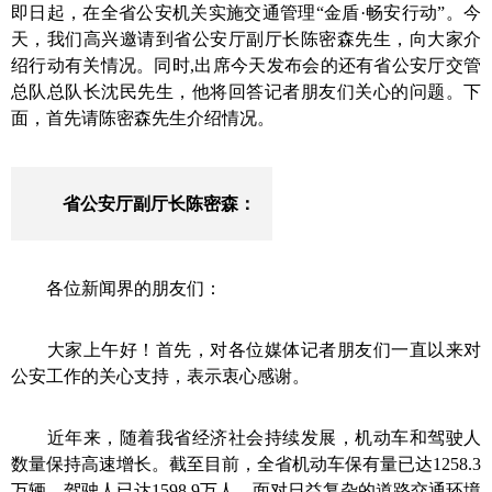
即日起，在全省公安机关实施交通管理“金盾·畅安行动”。今
天，我们高兴邀请到省公安厅副厅长
陈密森
先生
，向大家介
绍行动有关情况。同时
,
出席今天发布会的还有省公安厅交管
总队总队长
沈民
先生，他将
回答记者朋友们关心的问题。
下
面
，首先请
陈密森
先生
介绍情况。
省公安厅副厅长
陈密森：
各位新闻界的朋友们：
大家上午好！首先，
对
各位媒体记者朋友们一直以来对
公安工作的关心支持
，
表示衷心感谢。
近年来，随着我省经济社会持续发展，机动车和驾驶人
数量保持高速增长。截至目前，全省机动车保有量已达1258.3
万辆，驾驶人已达1598.9万人。面对日益复杂的道路交通环境