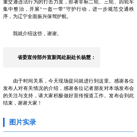
重交通违法行为的打击力度，部署非标二轮、三轮、四轮车
集中整治，开展“一盔一带”守护行动，进一步规范交通秩
序，为辽宁全面振兴保驾护航
。
我就
介绍这些，
谢谢
。
省委宣传部外宣新闻处
副
处长
杨慧
：
由于时间关系
，今天现场提问就进行到这里。感谢
各位
发布人
对有关情况的介绍，感谢各位记者朋友对本场发布会
的关注与支持，请大家
积极
做好宣传报道工作。
发布会到此
结束，谢谢大家！
图片实录