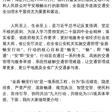
和人民群众对平安顺畅出行的新期待，全面提升道路交通安
全治理水平显得尤为重要和紧迫。
人民至上、生命至上，是习近平总书记反复强调、坚定
不移的原则。为深入学习贯彻党的二十届四中全会精神，落
实省委、省政府相关工作要求，更好地服务全省经济社会发
展大局，省公安厅决定
，
在全省公安机关实施交通管理“金盾
·
畅安行动”。行动的核心目标是“畅安”。“畅”，即 “畅
通”；“安”即“安全”。行动旨在通过一系列务实、高效的交通
管理与服务举措，系统性破解交通管理难题，让交通管理成
果更多、更公平地惠及全省广大交通参与者。
“金盾
·
畅安行动”是一项系统工程，分为“队伍锻造、隐患
排查、严查严控、道路畅通、规范执法、智慧交管、便民利
企、宣传引导、协同共治”九大行动，共细化为115项具体举
措。下面，
我
向
大家做简要介绍：