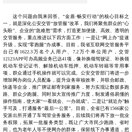
这个问题由我来回答。“
金盾
·
畅安行动
”的核心目标之
一，就是深化公安交管“放管服”改革，我们将聚焦群众的“心
头盼”、企业的“急难愁”需求，打造更加便捷、高效、透明的
交管服务，重点推进以下四方面工作：
一是让“网上办”提速
升级，实现“零跑腿”办成事。
目前，我省互联网交管服务平
台已有1622.3万名个人用户、7.2万个单位用户，交管
12123APP可办高频业务已达41项，
像补换领驾驶证、补换领
机动车登记证书、解除机动车抵押、机动车转籍等常用事
项，
群众通过手机操作就可以完成。公安交管部门将进一步
增加网办岗位人员配
备
，提升业务审核效率，并联合邮政、
快递等企业，推广牌证邮寄到家
服务
，努力实现让数据多跑
路、群众少跑腿。同时加大宣传推广力度，制发通俗易懂的
操作指南，
使
大家“一看就会、一办就成”。
二是让“就近办”触
手可及，打通服务“最后一公里”。
目前，全省已有1566家公
安派出所开通了车驾管业务服务，后续我们将再下放一批业
务权限，拓展一批服务类型，既让广大市民少跑路、省时
间，也为老年人等不便网办的群体，保留线下办事通道，
把