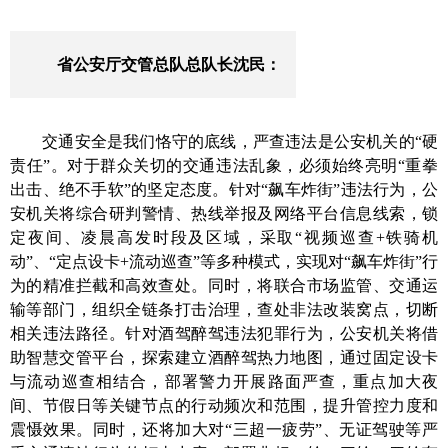
省公安厅交管总队总队长
沈民
：
交通安全是
我们恪守的
底线，严查违法是公安机关的“硬
责任”。对于群众关切的交通违法乱象，
必须
始终亮明“重拳
出击、绝不手软”的坚定态度。
针对“飙车炸街”违法行为，
公
安机关将综合研判警情、热线举报及网络平台信息线索，锁
定夜间、凌晨高发时段及区域，采取“视频巡查+铁骑机
动”、“定点设卡+流动巡查”等多种模式，实现对“飙车炸街”行
为的精准拦截和高效查处。同时，
将
联合市场监管、交通运
输等部门，组织全链条打击治理，查处非法改装窝点，切断
相关违法
路径
。
针对
酒驾醉驾违法犯罪行为，
公安机关将借
助智慧交管
平台
，探索建立酒醉驾热力地图，通过固定设卡
与流动巡查相结合，部署警力开展路面严查，重点加大夜
间、节假日等关键节点的行动频次和范围，提升管控力度和
震慑效果。
同时，还将加大对“三超一疲劳”、无证驾驶等严