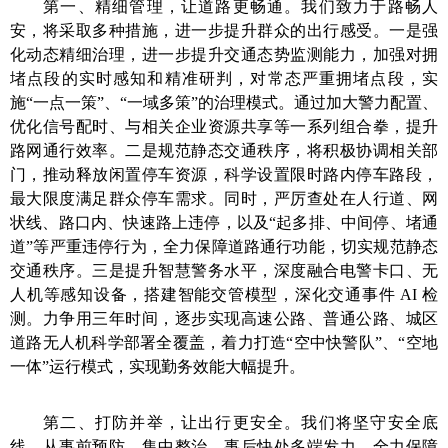
第一、精细管理，让道路更畅通。
我们致力于路畅人
安，将采取多种措施，进一步提升群众的出行感受。
一是强
化动态精细治理，
进一步提升交通态势监测能力，加强对拥
堵点段的实时感知和精准研判，对常态严重拥堵点段，实
施“一点一策”、“一域多策”的治理模式。通过加大警力配置、
优化信号配时、与相关企业资源共享等一系列组合拳，提升
路网通行效率。
二是规范静态交通秩序，
将积极协调相关部
门，推动释放闲置停车资源，科学设置限时路内停车路段，
最大限度满足群众停车需求。同时，严厉查处在人行道、网
状线、路口内、快速路上违停，以及“起多排、中间停、堵通
道”等严重违停行为，全力保障道路通行功能，切实规范静态
交通秩序。
三是提升智慧警务水平，
深度融合电警卡口、无
人机等感知设备，搭建智能交管模型，深化交通事件 AI 检
测。力争用三年时间，逐步实现高速公路、普通公路、城区
道路无人机科学部署全覆盖，着力打造
“空中快警队”、“空地
一体”
运行模式，实现勤务效能大幅提升。
第二、打防并举，让出行更安全。
我们将坚守安全底
线，从事前预防、集中整治、事后快处多端发力，全力保障