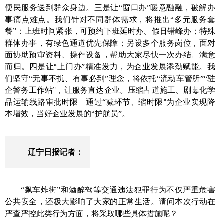
便民服务
送到
群众身边。
三是让“窗口办”暖意融融，破解办
事痛点难点。
我们针对不同群体需求，
将
推出“多元服务套
餐”：上班时间紧张，可预约下班延时办、假日错峰办；特殊
群体办事，有绿色通道优先保障；另设
多个
服务岗位，
面对
面
协助预审资料、操作设备，帮助
大家尽快
一次办结、满意
而归。
四是让“上门办”精准发力，为企业发展添劲赋能。
我
们坚守“无事不扰、有事必到”理念，
将
依托“流动车管所”“驻
企警务工作站”，
让
服务直
达
企业。压缩占道施工、剧毒化学
品运输线路审批时限，通过“减环节、缩时限”为企业实现降
本增效，当好企业发展的“护航员”。
辽宁日报记者
：
“飙车炸街”和酒醉驾等交通违法犯罪行为不仅严重危害
公共安全，还极大影响了大家的正常生活。请问本次行动在
严查严控此类行为方面，将采取哪些具体措施呢？