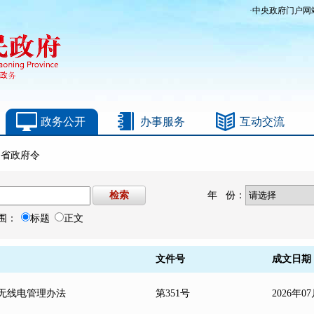
·
中央政府门户网
政务公开
办事服务
互动交流
>
省政府令
年
份：
围：
标题
正文
文件号
成文日期
无线电管理办法
第351号
2026年0