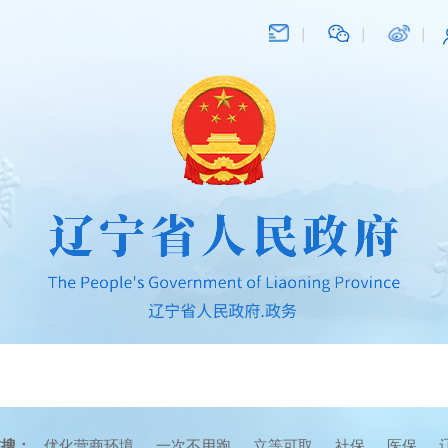
在搜：
优化营商环境
一次不用跑
立等可取
社保
医保