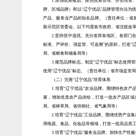
1.加强统筹规划。按照统筹管理、分类培育、整
牌、区域品牌）和以“辽宁优品”品牌管理办法为统
产品、服务业产品的知名品牌。（责任单位：省
新示范区管委会。以下均需各市政府、省沈抚改
2.坚持优中选优。充分发挥各地区、各部门在
标准、严评价、强监管、可追溯”的原则，打造“
局、省粮食和储备局等）
3.规范品牌标志。制定“辽宁优品”标志使用管
使用“辽宁优品”标志。（责任单位：省市场监管
（二）完善“辽宁优品”培育体系
1.培育“辽宁优品”农业品牌。围绕特色农产
展，增加优质农产品供给，打造一批农产品区域
局、省林草局、省供销社、省气象局等）
2.培育“辽宁优品”工业品牌。围绕优势产业
用电器、食品、化妆品等领域，打造一批高品质
3.培育“辽宁优品”服务业品牌。加快生产性