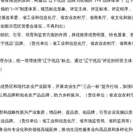
体推进的原则，构建以“辽宁优品”品牌为统领的“1+4”品牌体系（“辽
领的“1+N”制度体系，规范标志形象、评定主体、评定标准、评定程序
发展改革委、省工业和信息化厅、省农业农村厅、省商务厅、省文化和旅
革创新示范区管委会落实，不再列出）
组织、引导、培育和监管方面的作用，择优推荐优势明显、特色显著、资
辽宁优品”品牌。（责任单位：省工业和信息化厅、省农业农村厅、省商
理办法，统一管理使用“辽宁优品”标志。通过“辽宁优品”评定的经营主
局）
品优势区和现代农业产业园等，开展农业生产“三品一标”提升行动，加强
公用品牌和知名农产品品牌，助力乡村振兴。（责任单位：省农业农村
集群和战略性新兴产业集群，增品种、提品质、创品牌，引导企业实施以质
工业品牌。（责任单位：省工业和信息化厅、省市场监管局、省药监局等
服务业向专业化和价值链高端延伸，推动生活性服务业向高品质和多样化升