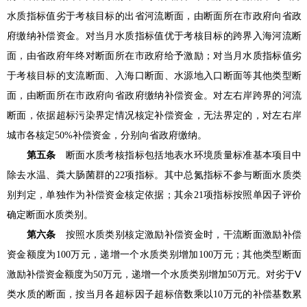
水质指标值劣于考核目标的出省河流断面，由断面所在市政府向省政
府缴纳补偿资金。对当月水质指标值优于考核目标的跨界入海河流断
面，由省政府年终对断面所在市政府给予激励；对当月水质指标值劣
于考核目标的支流断面、入海口断面、水源地入口断面等其他类型断
面，由断面所在市政府向省政府缴纳补偿资金。对左右岸跨界的河流
断面，依据超标污染界定情况核定补偿资金，无法界定的，对左右岸
城市各核定50%补偿资金，分别向省政府缴纳。
第五条
断面水质考核指标包括地表水环境质量标准基本项目中
除去水温、粪大肠菌群的22项指标。其中总氮指标不参与断面水质类
别判定，单独作为补偿资金核定依据；其余21项指标按照单因子评价
确定断面水质类别。
第六条
按照水质类别核定激励补偿资金时，干流断面激励补偿
资金额度为100万元，递增一个水质类别增加100万元；其他类型断面
激励补偿资金额度为50万元，递增一个水质类别增加50万元。对劣于Ⅴ
类水质的断面，按当月各超标因子超标倍数乘以10万元的补偿基数累