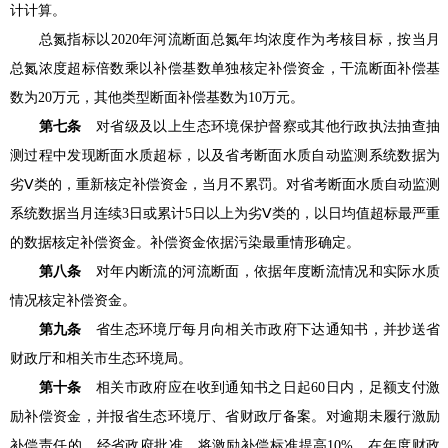
计计算。
总氮指标以2020年河流断面总氮年均浓度作为考核目标，按当月
总氮浓度超标倍数乘以补偿基数单独核定补偿资金，干流断面补偿基
数为20万元，其他类型断面补偿基数为10万元。
第七条
对省级及以上生态环境保护督察或其他行政执法抽查抽
测过程中发现断面水质超标，以及省考断面水质自动监测系统数据为
劣Ⅴ类的，重新核定补偿资金，当月不累罚。对省考断面水质自动监测
系统数据当月连续3日或累计5日以上为劣Ⅴ类的，以日均值超标最严重
的数据核定补偿资金。补偿资金依据污染最重情形确定。
第八条
对年内断流的河流断面，依据年度断流情况和实际水质
情况核定补偿资金。
第九条
省生态环境厅每月向相关市政府下达通知书，并抄送省
财政厅和相关市生态环境局。
第十条
相关市政府应在收到通知书之日起60日内，足额支付激
励补偿资金，并报省生态环境厅、省财政厅备案。对逾期未履行激励
补偿责任的，经省政府批准，将激励补偿标准提高10%，在年度财政