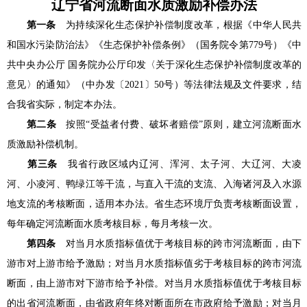
辽宁省河流断面水质激励补偿办法
第一条
为持续深化生态保护补偿制度改革，根据《中华人民共
和国水污染防治法》《生态保护补偿条例》（国务院令第779号）《中
共中央办公厅 国务院办公厅印发〈关于深化生态保护补偿制度改革的
意见〉的通知》（中办发〔2021〕50号）等法律法规及文件要求，结
合我省实际，制定本办法。
第二条
按照“受益者付费、破坏者赔偿”原则，建立河流断面水
质激励补偿机制。
第三条
我省行政区域内辽河、浑河、太子河、大辽河、大凌
河、小凌河、鸭绿江等干流，与直入干流的支流、入海诸河及入水源
地支流的考核断面，适用本办法。省生态环境厅负责考核断面设置，
每年确定河流断面水质考核目标，每月考核一次。
第四条
对当月水质指标值优于考核目标的跨市河流断面，由下
游市对上游市给予激励；对当月水质指标值劣于考核目标的跨市河流
断面，由上游市对下游市给予补偿。对当月水质指标值优于考核目标
的出省河流断面，由省政府年终对断面所在市政府给予激励；对当月