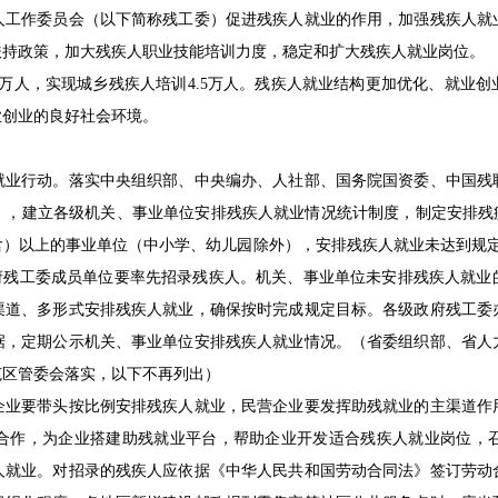
人工作委员会（以下简称残工委）促进残疾人就业的作用，加强残疾人就
扶持政策，加大残疾人职业技能培训力度，稳定和扩大残疾人就业岗位。
业3万人，实现城乡残疾人培训4.5万人。残疾人就业结构更加优化、就业
业创业的良好社会环境。
行动。落实中央组织部、中央编办、人社部、国务院国资委、中国残
号），建立各级机关、事业单位安排残疾人就业情况统计制度，制定安排残
含）以上的事业单位（中小学、幼儿园除外），安排残疾人就业未达到规
政府残工委成员单位要率先招录残疾人。机关、事业单位未安排残疾人就业
渠道、多形式安排残疾人就业，确保按时完成规定目标。各级政府残工委
据，定期公示机关、事业单位安排残疾人就业情况。（省委组织部、省人
范区管委会落实，以下不再列出）
要带头按比例安排残疾人就业，民营企业要发挥助残就业的主渠道作
合作，为企业搭建助残就业平台，帮助企业开发适合残疾人就业岗位，
人就业。对招录的残疾人应依据《中华人民共和国劳动合同法》签订劳动