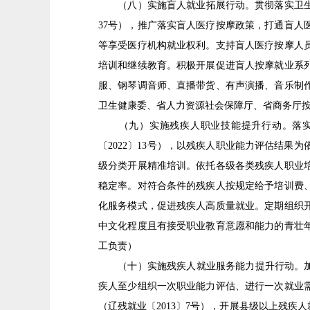
（八）实施盲人就业拓展行动。贯彻落实卫生部
37号），推广落实盲人医疗按摩政策，打通盲
等享受医疗机构就业权利。支持盲人医疗按摩人
培训和继续教育。积极开展促进盲人按摩就业系
服、钢琴调音师、直播带货、有声演播、音乐制
卫生健康委、省人力资源社会保障厅、省商务厅
（九）实施残疾人职业技能提升行动。落实中
〔2022〕13号），以残疾人职业能力评估结
级分类开展精准培训。依托各级各类残疾人职业
稳定率。对符合条件的残疾人按规定给予培训费
化服务模式，促进残疾人高质量就业。定期组织
中文化程度且有接受职业教育意愿和能力的青壮
工负责）
（十）实施残疾人就业服务能力提升行动。加强
疾人至少组织一次职业能力评估、进行一次就业
（辽残就业〔2013〕7号），开展县级以上残