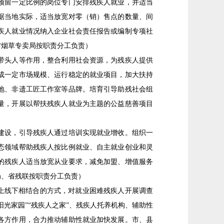
预留一定比例的岗位专门安排残疾人就业，并适当
据当地实际，适当放宽对零（销）售点的数量、间
疾人就业情况纳入企业社会责任报告或编制专项社
省烟草专卖局按职责分工负责）
带头人等作用，整合利用社会资源，为残疾人提供
成一定市场规模、运行稳定的就业项目，加大扶持
地、非遗工匠工作室等品牌。培育引导助残社会组
量，开展以帮扶残疾人就业为主题的公益慈善项目
建设，引导残疾人通过培训实现就业增收。组织一
态领域帮助残疾人按比例就业、自主就业创业和灵
的残疾人适当放宽从业要求，减免加盟、增值服务
局、省残联按职责分工负责）
上线下相结合的方式，对就业困难残疾人开展调查
光家园”“残疾人之家”、残疾人托养机构、辅助性
各方作用，合力推动辅助性就业加快发展。市、县