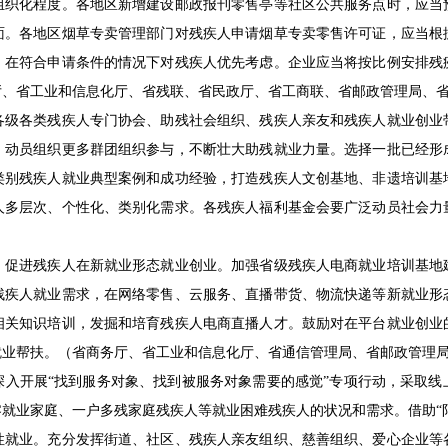
组织化程度。各地区新增建设邮政报刊零售亭等社区公共服务点时，应当
面。各地区烟草专卖管理部门对残疾人申请烟草专卖零售许可证，应当根
，在符合申请条件的情况下对残疾人优先考虑。企业应当将按比例安排残
厅、省工业和信息化厅、省残联、省民政厅、省工商联、省邮政管理局、
各类残疾人专门协会、助残社会组织、残疾人亲友和残疾人就业创业
，动员组织更多群团组织参与，不断壮大助残就业力量。选择一批已经形
类别残疾人就业典型案例和成功经验，打造残疾人文创基地、非遗培训基
人多层次、个性化、类别化需求。各残疾人福利基金会要广泛动员社会力
进残疾人在新就业形态就业创业。加强省级残疾人电商就业培训基地
残疾人就业需求，在网络零售、云服务、直播带货、物流快递等新就业形
相关知识培训，发掘和培育残疾人电商直播人才。鼓励对在平台就业创业
就业帮扶。（省商务厅、省工业和信息化厅、省通信管理局、省邮政管理
开展“找到服务对象、找到被服务对象需要的感觉”专项行动，采取线
就业家庭、一户多残家庭残疾人等就业困难残疾人的状况和需求。借助“阳
性就业。充分发挥街道、社区、残疾人亲友组织、慈善组织、爱心企业等