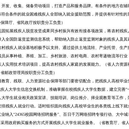
，开发、收集、储备劳动项目，打造产品和服务品牌。有条件的地方在辅
，将符合条件的就业困难残疾人全部纳入就业援助范围，并提供有针对性的
会保障厅、省民政厅按职责分工负责）
拓展残疾人脱贫攻坚成果同乡村振兴有效衔接各项政策，将农村残疾
录入全国防返贫监测信息系统，帮助纳入防止返贫监测对象的残疾人及其
农村残疾人就业基地积极予以支持。通过提供土地流转、产业托管、生产
成员从事种植、养殖、加工、乡村旅游、农村电商、农村寄递物流等行业
疾人实用技术培训项目，提高农村残疾人家庭的发展能力。（省人力资源
、省邮政管理局按职责分工负责）
育、残联、人力资源社会保障等部门要密切配合，把残疾人高校毕业
疾人大学生信息交换机制，准确掌握在校残疾人大学生数据，建立完善“一
人大学生就业相关政策宣讲、技能培训、岗位推介、择业观教育等工作，
安排残疾人就业行动。适时组织面向残疾人高校毕业生的各类线上线下就
业纳入“24365校园网络招聘服务”、百日千万网络招聘专项行动、大中
可采用政府购买服务的方式开展残疾人大学生就业服务。（省教育厅、省