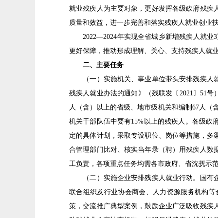
就业残疾人为主要对象，更好发挥各级政府残疾
质量和效益，进一步完善和落实残疾人就业创业
2022—2024年实现全省城乡新增残疾人就
更好保障，推动形成理解、关心、支持残疾人就
二、主要任务
（一）实施机关、事业单位带头安排残疾人就业
残疾人就业办法的通知》（残联发〔2021〕51
人（含）以上的省级、地市级机关和编制67人（
机关干部队伍中要有15%以上的残疾人。各级
定的具体计划，采取专设职位、岗位等措施，多
合管理部门比对、核实当年录（聘）用残疾人数
工负责，各项重点任务均需各市政府、省沈抚示
（二）实施企业安排残疾人就业行动。国有企业
联合组织及行业协会商会、人力资源服务机构等
策，交流推广典型案例，鼓励企业广泛吸收残疾