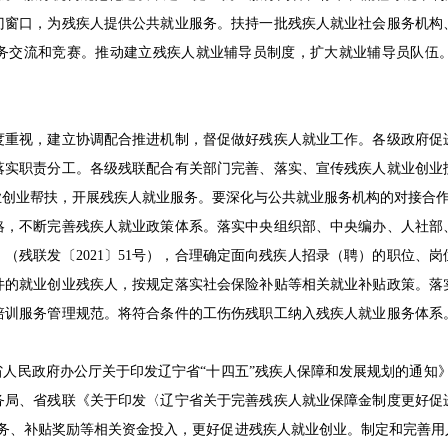
门窗口，为残疾人提供公共就业服务。扶持一批残疾人就业社会服务机构
务交流和竞赛。推动建立残疾人就业辅导员制度，扩大就业辅导员队伍
视，建立协调配合推进机制，督促做好残疾人就业工作。各级政府促
落实职责分工。各级残联配合有关部门完善、落实、宣传残疾人就业创业
业创业帮扶，开展残疾人就业服务。要深化与公共就业服务机构的对接合
不断完善残疾人就业政策体系。落实中央组织部、中央编办、人社部
（残联发〔2021〕51号），合理确定面向残疾人招录（聘）的职位、
件的就业创业残疾人，按规定落实社会保险补贴等相关就业补贴政策。落
培训服务管理规范。将符合条件的工伤伤残职工纳入残疾人就业服务体系
政府办公厅关于印发辽宁省“十四五”残疾人保障和发展规划的通知》（
务局、省残联《关于印发〈辽宁省关于完善残疾人就业保障金制度更好促
就业服务、补贴奖励等相关资金投入，更好促进残疾人就业创业。制定和完善