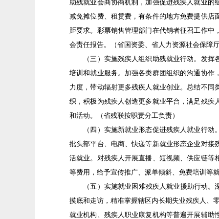
助残就业会商协商机制，加强促进残疾人就业的
减免摊位费、租赁费，有条件的地方免费提供店
距要求。彩票销售管理部门在代销者征召工作中
会责任报告。（省国资委、省人力资源社会保障
（三）实施残疾人组织助残就业行动。发挥各级
培训和就业服务。加强各类群团组织的沟通协作
力度，带动辐射更多残疾人就业创业。总结不同
织，积极为残疾人创造更多就业平台，满足残疾
和活动。（省残联按职责分工负责）
（四）实施新就业形态促进残疾人就业行动。促
批头部平台、电商、快递等新就业形态企业对接
活就业。对残疾人开展直播、短视频、供应链等
等费用，给予宣传推广、派单倾斜、免费培训等
（五）实施就业困难残疾人就业援助行动。深入
摸底和走访，精准掌握辖区内长期失业残疾人、零
就业机构、残疾人职业康复机构等普遍开展辅助