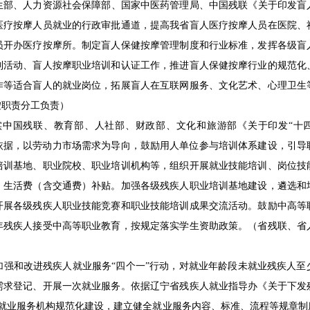
、人力资源社会保障部、国家中医药管理局、中国残联《关于印发盲人医
人医疗按摩人员就业的行政审批通道，提高我省盲人医疗按摩人员在医院、
员开办医疗按摩所。制定盲人保健按摩管理制度和行业标准，发挥各级盲
列活动、盲人按摩职业培训和认证工作，推进盲人保健按摩行业的规范化
作等适合盲人的就业岗位，拓展盲人在互联网服务、文化艺术、心理卫生
按职责分工负责）
国残联、教育部、人社部、财政部、文化和旅游部《关于印发“十四
果为依据，以劳动力市场需求为导向，鼓励用人单位参与培训体系建设，引
培训基地、职业院校、职业培训机构等，组织开展就业技能培训、岗位技
、生活费（含交通费）补贴。加强各级残疾人职业培训基地建设，遴选和
开展各级残疾人职业技能竞赛和职业技能培训成果交流活动。鼓励中高等
年残疾人接受中高等职业教育，按规定落实学生资助政策。（省残联、省
和改进残疾人就业服务“四个一”行动，对就业年龄段未就业残疾人至
需求登记、开展一次就业服务。依据辽宁省残疾人就业指导办《关于下发
疾人就业服务机构规范化建设，建立健全就业服务内容、标准、流程等规章