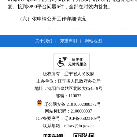
复。接到8890平台问题6件，全部在时效内答复。
（六）依申请公开工作详细情况
2020年，我局共收到公开申请2件，我局收到申请后，
申请要求进行研究，对申请人要查询的相关文件进行检索，
关于我们
郑重声明
网站地图
|
|
了依申请公开的答复。
（七）信息公开相关举报、复议、诉讼情况
2020年，我局收到两件行政复议，均已妥善解决。未收
版权所有：辽宁省人民政府
报、行政诉讼。
主办单位：辽宁省人民政府办公厅
地址：沈阳市皇姑区北陵大街45-9号
二、主动公开政府信息情况
邮编：110032
辽公网安备 21010502000372号
第二十条第（一
网站标识码：2100000037
ICP备案序号：辽ICP备05023109号
本年新
联系邮箱：mhwz@ln.gov.cn
信息内容
制作数量