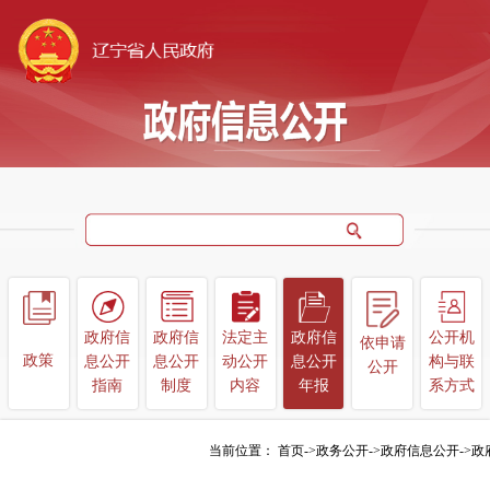
政府信
政府信
法定主
政府信
公开机
依申请
政
策
息公开
息公开
动公开
息公开
构
与联
公开
指南
制度
内容
年报
系方式
当前位置：
首页
->
政务公开
->
政府信息公开
->
政