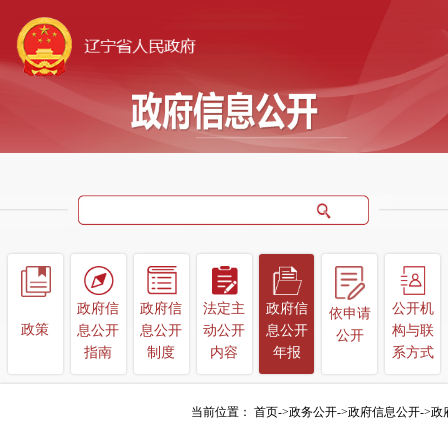
政府信
政府信
法定主
政府信
公开机
依申请
政
策
息公开
息公开
动公开
息公开
构
与联
公开
指南
制度
内容
年报
系方式
当前位置：
首页
->
政务公开
->
政府信息公开
->
政