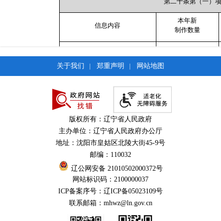
第二十条第（一）
本年新
信息内容
制作数量
规章
0
关于我们
郑重声明
网站地图
|
|
规范性文件
147
第二十条第（五）
信息内容
上一年项目数量
版权所有：辽宁省人民政府
行政许可
0
主办单位：辽宁省人民政府办公厅
地址：沈阳市皇姑区北陵大街45-9号
其他对外管理服务事项
0
邮编：110032
第二十条第（六）
辽公网安备 21010502000372号
网站标识码：2100000037
信息内容
上一年项目数量
ICP备案序号：辽ICP备05023109号
联系邮箱：mhwz@ln.gov.cn
行政处罚
0