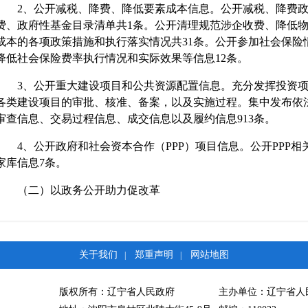
2、公开减税、降费、降低要素成本信息。公开减税、降费政
费、政府性基金目录清单共1条。公开清理规范涉企收费、降低
成本的各项政策措施和执行落实情况共31条。公开参加社会保险
降低社会保险费率执行情况和实际效果等信息12条。
3、公开重大建设项目和公共资源配置信息。充分发挥投资项
各类建设项目的审批、核准、备案，以及实施过程。集中发布依
审查信息、交易过程信息、成交信息以及履约信息913条。
4、公开政府和社会资本合作（PPP）项目信息。公开PPP相
家库信息7条。
（二）以政务公开助力促改革
1、公开“放管服”改革信息。锦州市政府门户网站集中公开了2
准事项清单、国家职业资格目录清单、政府定价或指导价经营服
登记前置审批事项目录和企业设立后的经营许可清单共5061条
关于我们
郑重声明
网站地图
|
|
门户网站公布本级政府部门随机抽查事项清单，明确抽查依据、
项检查主体部门及时通过国家企业信用信息公示系统（辽宁）公
版权所有：辽宁省人民政府
主办单位：辽宁省人
市政府门户网站上开设了简政放权反馈意见箱，及时收集采纳社