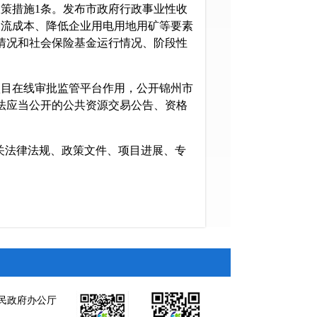
策措施1条。发布市政府行政事业性收
物流成本、降低企业用电用地用矿等要素
情况和社会保险基金运行情况、阶段性
目在线审批监管平台作用，公开锦州市
法应当公开的公共资源交易公告、资格
关法律法规、政策文件、项目进展、专
017年版市政府部门权责清单、投资核
务收费清单、中介服务事项清单、工商
，并根据实际情况动态调整。锦州市政府
主体、内容、方式等信息，随机抽查事
开抽查结果和查处情况。此外，在锦州
民政府办公厅
会各界意见。