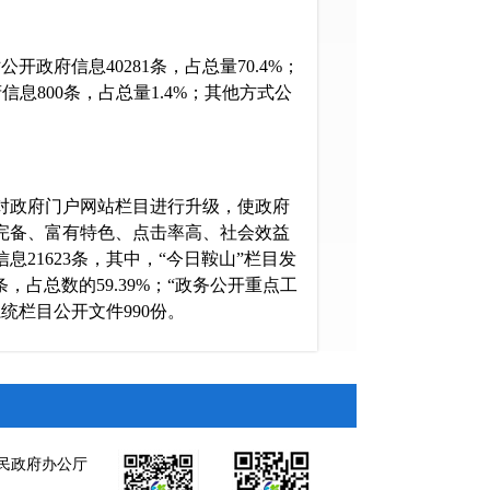
政府信息40281条，占总量70.4%；
信息800条，占总量1.4%；其他方式公
政府门户网站栏目进行升级，使政府
完备、富有特色、点击率高、社会效益
息21623条，其中，“今日鞍山”栏目发
1条，占总数的59.39%；“政务公开重点工
系统栏目公开文件990份。
府公报16期，公开政府信息175条，
府、市政府部门、直属事业单位。同
府公报，扩大公开覆盖面。
围绕重大决策事项、重点工作安排、重
民政府办公厅
况新闻发布会。2017年，市政府新闻