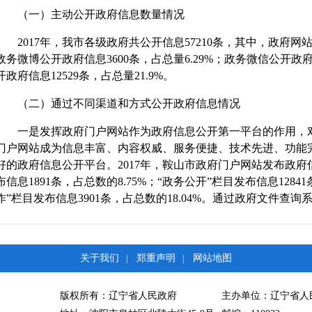
（一）主动公开政府信息数量情况
2017年，我市各级政府共公开信息57210条，其中，政府网站公开
政务微博公开政府信息3600条，占总量6.29%；政务微信公开政府
开政府信息12529条，占总量21.9%。
（二）通过不同渠道和方式公开政府信息情况
一是发挥政府门户网站作为政府信息公开第一平台的作用，对
门户网站成为信息丰富、内容权威、服务便捷、技术先进、功能
好的政府信息公开平台。2017年，鞍山市政府门户网站发布政府信
布信息1891条，占总数的8.75%；“政务公开”栏目发布信息1284
作”栏目发布信息3901条，占总数的18.04%。通过政府文件查询
二是通过政府公报公开政府信息。2017年，市政府办公厅印发政
分别发放到市委，市人大，市政协相关部门，各县（市、区）政
关于我们
郑重声明
网站地图
时，还通过政府门户网站面向社会公众每2个月发布一期电子政
|
|
三是落实政府新闻发布会制度。2017年，市政府新闻办公室
版权所有：辽宁省人民政府
主办单位：辽宁省人
大民生实事等，及时组织新闻发布会。组织月度、季度经济运行情