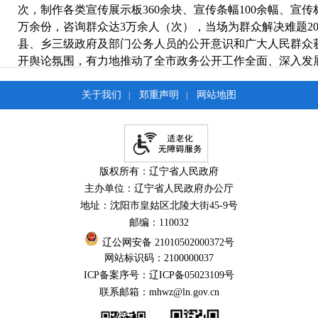
次，制作各类宣传展示板360余块、宣传条幅100余幅、宣传
万余份，咨询群众达3万余人（次），当场为群众解决难题2
县、乡三级政府及部门公务人员的公开意识和广大人民群众
开舆论氛围，有力地推动了全市政务公开工作全面、深入发
六是组织开展2017政府工作报告在线专题学习及答题活
关于我们
郑重声明
网站地图
|
|
展好2017政府工作报告在线专题学习及答题活动的通知》要
习及答题活动。全市67个部门，有13104名工作人员进行
容进行了深入的学习和研究，对国家的一些惠民政策有了进
与做好当前各项工作紧密结合起来，突出重点、认真履职，
版权所有：辽宁省人民政府
项工作任务扎实有效开展。
主办单位：辽宁省人民政府办公厅
二、主动公开政府信息情况
地址：沈阳市皇姑区北陵大街45-9号
邮编：110032
全年主动公开政府信息45000条，其中，制发规范性文2
辽公网安备 21010502000372号
政府公报、政府网站、政务微信和微博、公示板、宣传单（
网站标识码：2100000037
ICP备案序号：辽ICP备05023109号
三、重点领域政府信息公开工作情况
联系邮箱：mhwz@ln.gov.cn
我市围绕《2017年政务公开工作要点》对当前的重点工