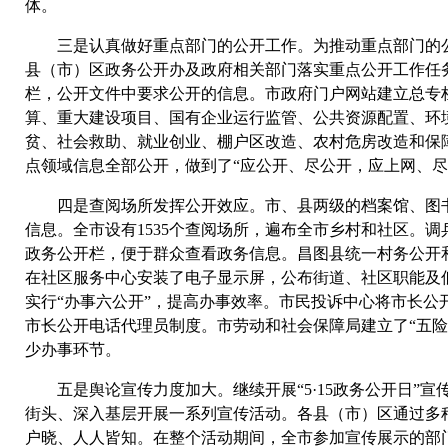
体。
三是认真做好重点部门的公开工作。为推动重点部门的公
县（市）区政务公开办及政府相关部门落实重点公开工作任
栏，公开文件中要求公开的信息。市政府门户网站建立总专
算、重大建设项目、国有企业运行监管、公共资源配置、环
贫、社会救助、就业创业、棚户区改造、农村危房改造和保
点领域信息全部公开，做到了“应公开、尽公开，应上网、尽
四是查阅场所发挥公开效应。市、县两级的档案馆、图书
信息。全市设有1535个查阅场所，遍布全市乡村和社区。调
政务公开栏，便于群众查看政务信息。昌图县统一村务公开
在社区服务中心安装了电子显示屏，公布街道、社区职能及
实行“办事六公开”，提高办事效率。市民投诉中心将市长公
市长公开电话代理员制度。市劳动和社会保障局建立了“五险
少办事环节。
五是舆论宣传力度加大。继续开展“5·15政务公开日”宣传
街头、深入基层开展一系列宣传活动。各县（市）区通过多
户晓、人人皆知。在整个活动期间，全市参加宣传展示的部门