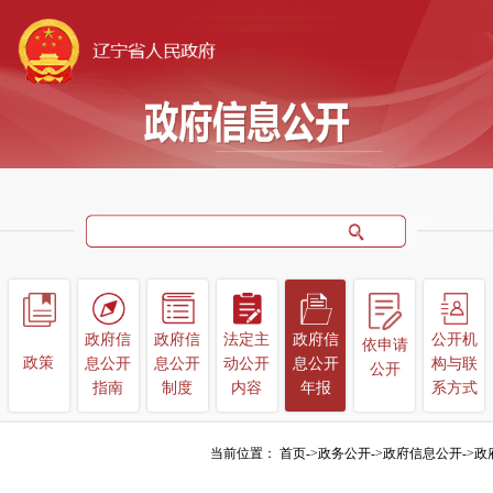
政府信
政府信
法定主
政府信
公开机
依申请
政
策
息公开
息公开
动公开
息公开
构
与联
公开
指南
制度
内容
年报
系方式
当前位置：
首页
->
政务公开
->
政府信息公开
->
政