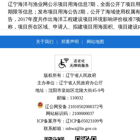
辽宁海洋与渔业网公示项目用海信息7期，全面公开了项目
期限等信息；发布项目用海公告2期，公开了海域使用权属
告，2017年度共作出海洋工程建设项目环境影响评价核准
称，项目所在区域、申请人、拟建项目用海面积、项目建设
间等，保障了公众知情权。按照《辽宁省行政许可听证办法
影响评价报告书开展公开听证工作，组织利益相关人召开海洋环
关于我们
郑重声明
网站地图
|
|
证项目进行公开，保证了利益相关人的知情权。
进一步彰显工作规范，接受社会监督，汤方栋厅长亲自部
栏，要求各单位、各部门以“三清单三制度”专栏为载体，向
版权所有：辽宁省人民政府
清单”和贯彻落实“工作台帐制度、集体研究制度、办结销号
主办单位：辽宁省人民政府办公厅
有关部门（单位）将年度重点工作任务、工作台账等内容进行
地址：沈阳市皇姑区北陵大街45-9号
层层分解工作任务，落实到人，权责清晰，进度明确，为公
邮编：110032
力的平台。按公开办统一要求在厅网站首页上设立“政务公开重
机一公开”、“放管服改革”、“财政预决算”、“政务服务事项
辽公网安备 21010502000372号
网站标识码：2100000037
类信息50余条。
ICP备案序号：辽ICP备05023109号
诚挚邀请社会公众及利益相关方参与全省海洋与渔业决策
联系邮箱：mhwz@ln.gov.cn
厅网站上设立了“省厅会议”专栏，将去除国家秘密的厅务会