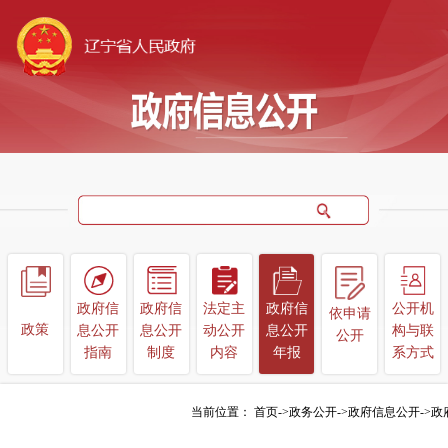
政府信
政府信
法定主
政府信
公开机
依申请
政
策
息公开
息公开
动公开
息公开
构
与联
公开
指南
制度
内容
年报
系方式
当前位置：
首页
->
政务公开
->
政府信息公开
->
政