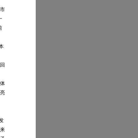
市
一
前
本
回
体
亮
发
来