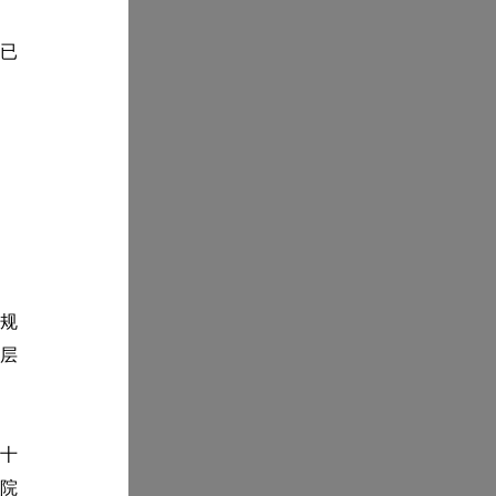
已
公厅
8日
规
基层
十
院