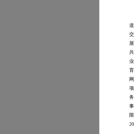
道
交
屋
共
业
育
网
项
务
事
限
2