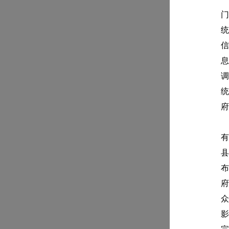
门
统
信
息
调
统
府
有
县
布
府
众
影