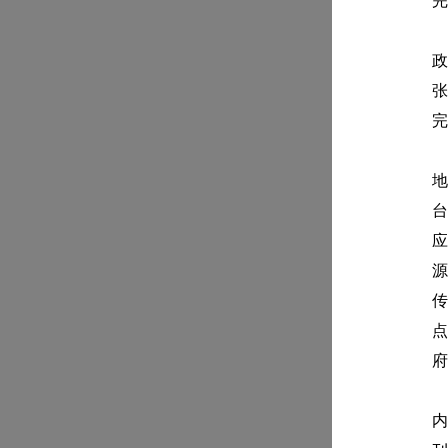
完
政
张
完
地
台
应
源
传
点
府
内