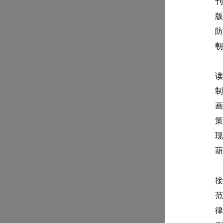
刊
版
防
朝
读
制
画
策
现
葫
接
范
律