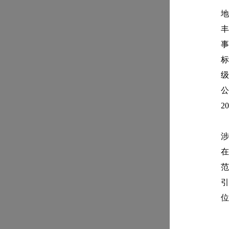
地
丰
事
标
级
公
2
涉
在
范
引
位