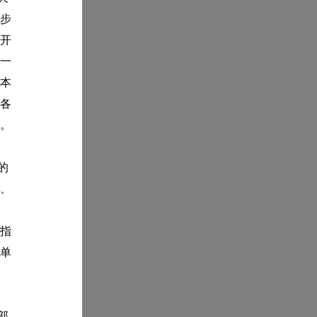
一步
开
一
本
各
。
的
、
指
单
部