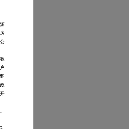
源
房
公
教
门户
事
政
开
。
关