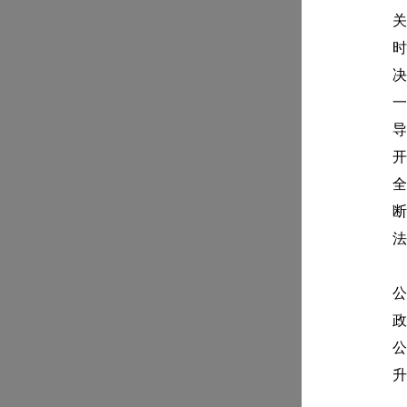
关
时
决
一
导
开
全
断
法
到
公
政
公
升