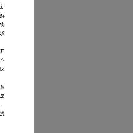
新
解
统
求
开
不
快
务
层
、
提