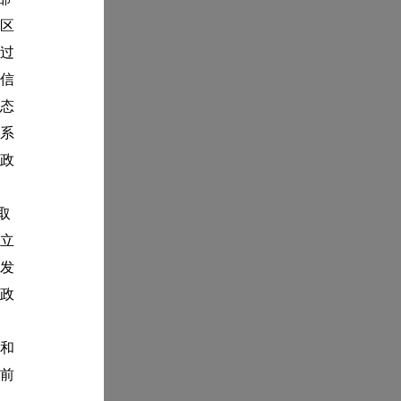
区
过
信
态
系
政
取
立
发
政
和
底前