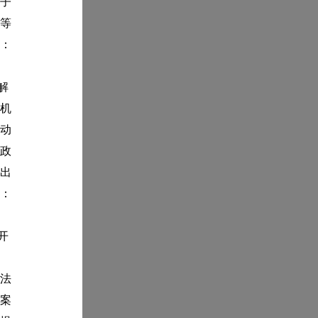
子
等
：
解
机
动
政
出
：
开
法
案