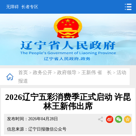
无障碍
长者专区
首页
要闻动态
政务公开
办事服务
首页
政务公开
政府领导
王新伟 省 长
活动
>
>
>
>
互动交流
报道
数据发布
2026辽宁五彩消费季正式启动 许昆
省情概况
林王新伟出席
发布时间：2026年04月28日
信息来源：辽宁日报微信公众号