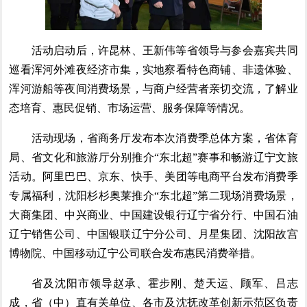
活动启动后，许昆林、王新伟等省领导与参会嘉宾共同
巡看浑河外滩夜经济市集，实地察看特色商铺、非遗体验、
浑河游船等夜间消费场景，与商户经营者亲切交流，了解业
态培育、惠民促销、市场运营、服务保障等情况。
活动现场，省商务厅发布本次消费季总体方案，省体育
局、省文化和旅游厅分别推介“东北超”赛事和畅游辽宁文旅
活动。阿里巴巴、京东、快手、美团等电商平台发布消费季
专属福利，沈阳杉杉奥莱推介“东北超”第二现场消费场景，
大商集团、中兴商业、中国建设银行辽宁省分行、中国石油
辽宁销售公司、中国银联辽宁分公司、月星集团、沈阳故宫
博物院、中国移动辽宁公司联合发布惠民消费举措。
省及沈阳市领导赵承、霍步刚、楚天运、顾军、吕志
成，省（中）直有关单位、各市及沈抚改革创新示范区负责