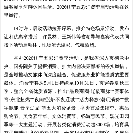
游客畅享河畔休闲生活。2026辽宁五彩消费季启动活动在这
里举行。
19时许，启动活动拉开序幕。推介特色场景活动、发布
让利优惠举措后，许昆林、王新伟等省领导与嘉宾代表共同
按下活动启动柱，现场流光溢彩、气氛热烈。
举办2026辽宁五彩消费季活动，是我省深入贯彻党中
央、国务院关于提振消费、扩大内需决策部署的务实举措，
是全域推动文旅体商深度融合、促进服务业扩能提质的重要
载体。消费季将从5月1日持续至10月31日，贯穿春夏秋三
季，整合全省优质资源，推出“品质商圈·辽韵商脉”“赛事体
育·东北超燃”“夜间经济·不夜辽城”“活力释放·潮玩消费”“数
字赋能·云享辽品”等五大消费场景，举办首发集结季、惠品
购物节、美食嘉年华、文体消费节、畅游惠民节、观光田园
季等十大主题活动，开展各类促消费活动超3000场，培育具
有辽宁辨识度的消费品牌。全省14个市因地制宜、各展所