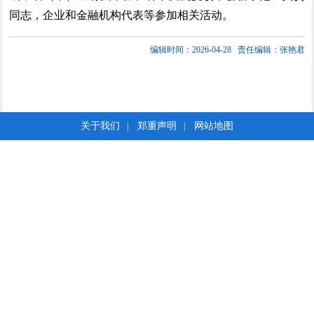
同志，企业和金融机构代表等参加相关活动。
编辑时间：2026-04-28
责任编辑：张艳君
关于我们
郑重声明
网站地图
|
|
版权所有：辽宁省人民政府
主办单位：辽宁省人民政府办公厅
地址：沈阳市皇姑区北陵大街45-9号
邮编：110032
辽公网安备 21010502000372号
网站标识码：2100000037
ICP备案序号：辽ICP备05023109号