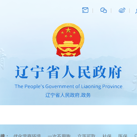
在搜：
优化营商环境
一次不用跑
立等可取
社保
医保