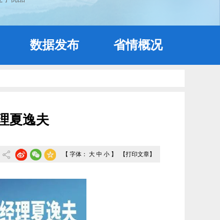
数据发布
省情概况
理夏逸夫
【 字体：
大
中
小
】
【打印文章】