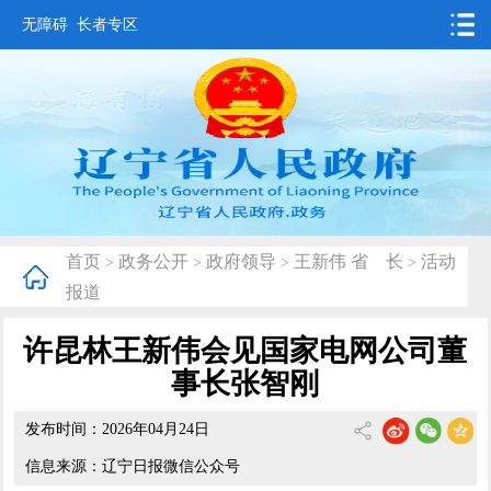
无障碍
长者专区
首页
要闻动态
政务公开
办事服务
首页
政务公开
政府领导
王新伟 省 长
活动
>
>
>
>
互动交流
报道
数据发布
许昆林王新伟会见国家电网公司董
省情概况
事长张智刚
发布时间：2026年04月24日
信息来源：辽宁日报微信公众号