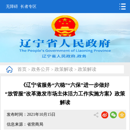
无障碍
长者专区
首页
要闻动态
政务公开
办事服务
首页
政务公开
政策解读
政策解读
>
>
>
互动交流
《辽宁省服务“六稳”“六保”进一步做好
数据发布
“放管服”改革激发市场主体活力工作实施方案》政策
省情概况
解读
发布时间：2021年10月15日
信息来源：省营商局