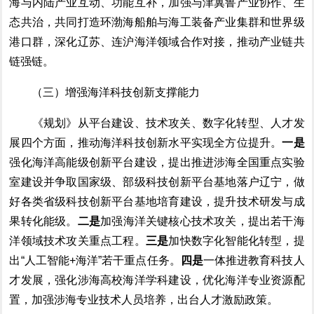
海与内陆产业互动、功能互补，
加强与津冀鲁产业协作、生
态共治，共同打造环渤海船舶与海工装备产业集群和世界级
港口群，深化辽苏、连沪海洋领域合作对接，推动产业链共
链强链。
（三）增强海洋科技创新支撑能力
《规划》
从平台建设、技术攻关、数字化转型、人才发
展四个方面，推动海洋科技创新
水平
实现全方位提升。
一是
强化海洋高能级创新平台建设，
提出
推进涉海全国重点实验
室建设并争取国家级、部级科技创新平台基地落户辽宁，做
好
各类省级科技创新平台基地
培育
建设，提升技术研发与成
果转化能级
。
二是
加强海洋关键核心技术攻关
，
提出若干海
洋领域技术攻关重点工程。
三是
加快数字化智能化转型
，提
出
“
人工智能
+
海洋
”
若干重点任务。
四是
一体推进教育科技人
才发展，
强化涉海高校海洋学科建设，优化海洋专业资源配
置，加强涉海专业技术人员培养，
出台人才激励政策。