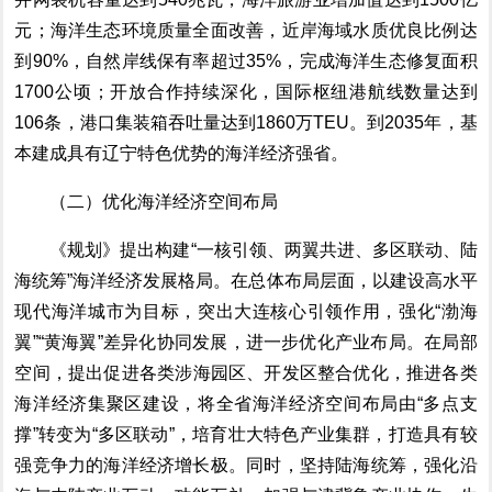
元；海洋生态环境质量全面改善，近岸海域水质优良比例达
到
90%
，自然岸线保有率超过
35%
，完成海洋生态修复面积
1700
公顷；开放合作持续深化，国际枢纽港航线数量达到
1
06
条，港口集装箱吞吐量达到
1
86
0
万
TEU
。到
2035
年，基
本建成具有辽宁特色优势的海洋经济强省。
（二）优化海洋经济空间布局
《规划》
提出构建
“
一核引领、两翼共进、多区联动、陆
海统筹
”
海洋经济发展格局。在总体布局层面，以
建设高水平
现代海洋城市为目标，
突出大连核心引领作用，强化
“
渤海
翼
”“
黄海翼
”
差异化协同发展，进一步优化产业布局。在局部
空间，
提出
促进各类涉海园区、开发区整合优化，推进各类
海洋经济集聚区建设，
将全省海洋经济空间布局由
“
多点支
撑
”
转变为
“
多区联动
”
，
培育壮大特色产业集群，打造具有较
强竞争力的海洋经济增长极。同时，坚持陆海统筹，强化沿