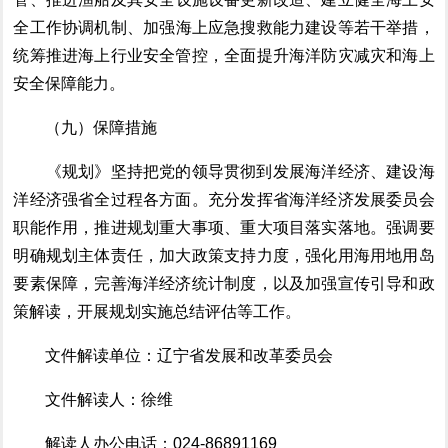
全工作协调机制
、
加强海上应急搜救能力建设
等若干举措，
统筹推进海上行业安全管控，
全面
提升
海洋防灾减灾
和
海上
安全保障
能力
。
（九）保障措施
《规划》
坚持
把党的领导贯彻到发展海洋经济、建设海
洋经济强省全过程各方面。
充分
发挥省海洋经济发展委员会
职能作用，推进规划重大事项、重大项目落实落地。
强调要
明确规划主体责任，
加大政策支持力度，强化用海用地用岛
要素保障，完善海洋经济统计制度
，以及
加强宣传引导和政
策解读，开展规划实施总结评估
等
工作。
文件解读单位：辽宁省
发展和改革委员会
文件解读人：徐维
解读人办公电话：
024-
86891169