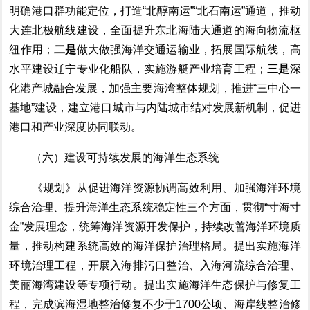
明确港口群功能定位，
打造
“北醇南运”“北石南运”通道，推动
大连北极航线建设，
全面提升东北海陆大通道的海向物流枢
纽作用；
二是
做大做强海洋交通运输业，拓展国际航线，
高
水平建设辽宁
专业化
船队
，实施游艇产业培育工程；
三
是
深
化港产城融合发展，
加强主要海湾整体规划，
推进
“三中心一
基地”建设
，
建立港口城市与内陆城市结对发展新机制，
促进
港口和产业深度协同联动。
（六）建设可持续发展的海洋生态系统
《规划》
从
促进海洋资源协调高效利用
、
加强海洋环境
综合治理
、提升海洋生态系统稳定性三个方面，
贯彻
“
寸海寸
金
”
发展理念，
统筹海洋资源开发保护，持续改善海洋环境质
量，
推动
构建系统高效的海洋保护治理格局
。提出实施海洋
环境治理工程，开展入海排污口整治、入海河流综合治理、
美丽海湾建设等专项行动。提出实施海洋生态保护与修复工
程，完成滨海湿地整治修复不少于
1700
公顷、海岸线整治修