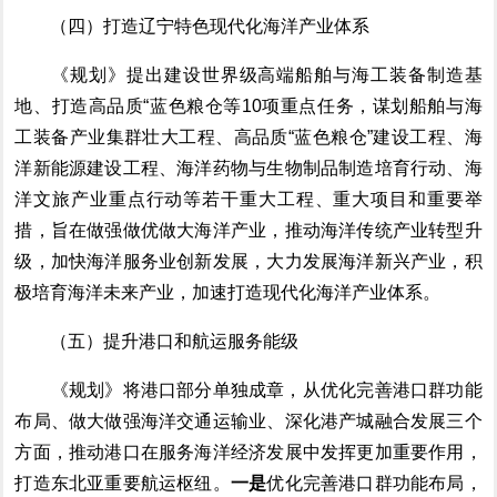
（四）打造辽宁特色现代化海洋产业体系
《规划》
提出
建设世界级高端船舶与海工装备制造基
地、打造高品质
“
蓝色粮仓等
10
项重点任务，谋划
船舶与海
工装备产业集群壮大工程
、高品质
“
蓝色粮仓
”
建设工程、
海
洋新能源建设工程、
海洋药物与生物制品
制造
培育行动、
海
洋文旅产业重点行动等若干重大工程、重大项目和重要举
措，旨在
做强做优做大海洋产业，推动海洋传统产业转型升
级，加快海洋服务业创新发展，大力发展海洋新兴产业，积
极培育海洋未来产业，
加速打造
现代
化
海洋产业体系。
（五）
提升港口和
航运
服务能级
《规划》
将港口部分单独成章，从优化
完善港口群
功能
布局
、做大做强海洋交通运输业
、
深化
港产城融合
发展三
个
方面，推动
港口在服务海洋经济发展中发挥更加重要作用，
打造东北亚重要航运枢纽
。
一是
优化完善港口群功能布局，