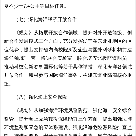
复不少于
7.4
公里等目标任务。
（七）深化海洋经济开放合作
《规划》
从
拓展开放合作领域
、提升对外开放能级、创
新合作发展模式
三个方面
，
充分发挥辽宁在东北亚地区的区
位优势，
提出
支持省内高校院所及企业与国外科研机构共建
海洋领域
“
一带一路
”
联合实验室
、
联合培养北极航道船员、
推动科技创新赛事国际化
等若干具体举措，
深化海洋各领域
开放合作，积极参与国际海洋事务，构建
东北亚陆海核心枢
纽。
（八）强化海上安全保障
《规划》
从
加强海洋环境风险防范
、强化海上安全综合
监管、提升海上应急救援保障能力
三个方面
，提出
加强海洋
环境监测和应急响应
体系
建设
、
强化沿海危险源风险排查监
管
、
推进渔船
及其
安全设施设备更新改造
、
建立健全海上安