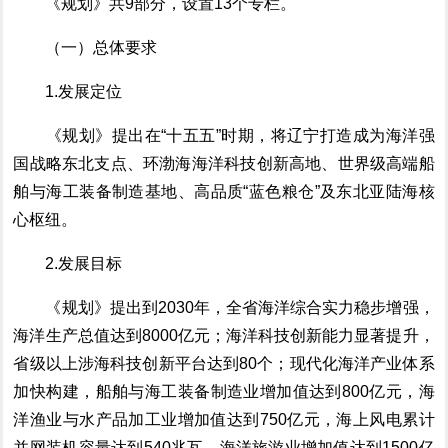
《规划》共
9
部分，设置
1
3
个专栏
。
（一）总体要求
1.
发展定位
《规划》
提出在
“
十五五
”
时期，将辽宁
打造成为海洋强
国战略东北支点、环渤海海洋科技创新高地、世界级高端船
舶与海工装备制造基地、高品质
“
蓝色粮仓
”
及
东北亚陆海核
心枢纽
。
2.
发展目标
《规划》
提出到
2030
年，全省海洋综合实力稳步增强，
海洋生产总值达到
8000
亿元；海洋科技创新能力显著提升，
省级以上涉海科技创新平台达到
80
个；现代化海洋产业体系
加快构建，船舶与海工装备
制造业
增加值达到
800
亿元，海
洋渔业与水产品加工业增加值达到
750
亿元，海上风电累计
并网装机容量达到
540
兆瓦，海洋旅游业增加值达到
1500
亿