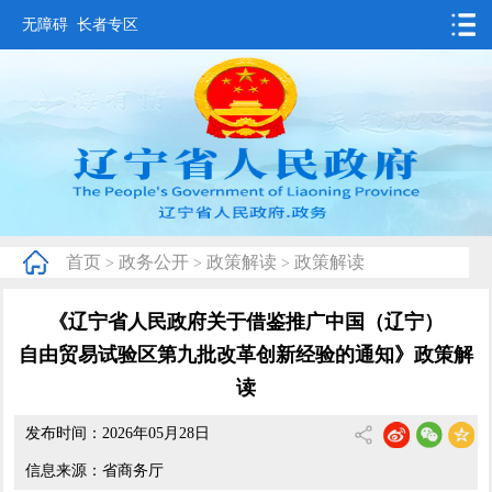
无障碍
长者专区
首页
要闻动态
政务公开
办事服务
首页
政务公开
政策解读
政策解读
>
>
>
互动交流
《辽宁省人民政府关于借鉴推广中国（辽宁）
数据发布
自由贸易试验区第九批改革创新经验的通知》政策解
省情概况
读
发布时间：2026年05月28日
信息来源：省商务厅