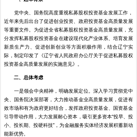
党中央、国务院高度重视私募股权投资基金发展工作，
近年来先后出台了促进创业投资、政府投资基金高质量发展
等重要文件。为
促进
全省私募股权投资基金高质量发展，
充
分发挥
私募股权投资基金
在建设现代化产业体系、培育发展
新质生产力、促进创新创业等方面积极作用，
结合
辽宁
实
际，制定
印发了
《辽宁省人民政府办公厅关于促进私募股权
投资基金高质量发展的实施意见》。
二、总体考虑
一是
领会中央精神，明确发展定位。深入
学习
贯彻
党中
央、
国务院
决策部署
，
大力推动基金业高质量发展，促进有
效市场和有为政府更好结合，发挥政府投资基金、国资基金
引导带动作用，大力发展耐心资本，
吸引更多资本“投早、投
小、投长期、投硬科技”，为
金融服务实体经济发展
积蓄新动
能新优势。