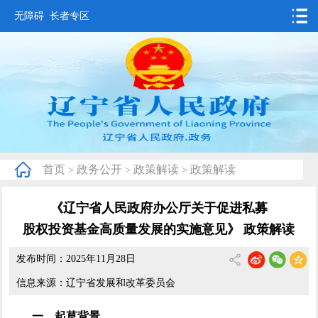
无障碍
长者专区
首页
要闻动态
政务公开
办事服务
首页
政务公开
政策解读
政策解读
>
>
>
互动交流
《辽宁省人民政府办公厅关于促进私募
数据发布
股权投资基金高质量发展的实施意见》 政策解读
省情概况
发布时间：2025年11月28日
信息来源：辽宁省发展和改革委员会
一、
起草背景