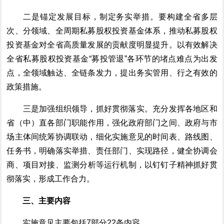
二是
锚定发展目标，制定务实举措。要构建全省
多层
次
、分领域、全周期私募
股权投资基金体系，
推动
私募股权
投资基金对全省高质量发展的贡献度明显提升
。以有效解决
全省私募股权投资基金“募投管退”各环节的堵点难点为出发
点，全领域触达、全链条发力，提出务实管用、行之有效的
政策措施。
三
是
加强组织领导，抓好贯彻落实。充分发挥各地区和
省（中）直各部门
职能
作用，强化政府部门之间、政府与市
场主体间统筹协调联动，
细化实施意见的时间表、路线图、
任务书，明确落实举措、责任部门、实现路径，
健全协调会
商、
项目对接
、监测分析等运行
机制，以钉钉子精神
抓好贯
彻落实，形成工作合力。
三
、主要内容
实施意见
主要包括7部分22条内容。