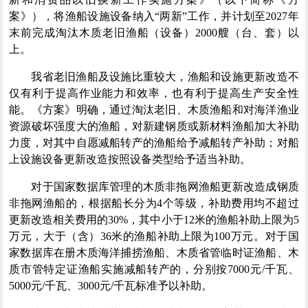
案》），将渔船设施设备纳入“两新”工作，并计划至2027年
末前完成淘汰木质老旧渔船（设备）2000艘（台、套）以
上。
我省老旧渔船及设施比重较大，渔船和设施更新改造不
仅有利于提高作业能力和效率，也有利于提高生产安全性
能。《方案》明确，通过淘汰老旧、木质渔船和对海洋渔业
资源破坏强度大的渔船，对新建钢质或新材料渔船加大补助
力度，对其中自愿减船转产的渔船给予减船转产补助；对船
上设施设备更新改造按照设备类型给予适当补助。
对于国家数据库管理的木质非拖网渔船更新改造成钢质
非拖网渔船的，根据船长分为4个等级，补助费用均不超过
更新改造相关费用的30%，其中小于12米的渔船补助上限为5
万元，大于（含）36米的渔船补助上限为100万元。对于国
家数据库在册木质海洋捕捞渔船、木质省管临时证渔船、木
质市管特定证渔船实施减船转产的，分别按7000元/千瓦、
5000元/千瓦、3000元/千瓦标准予以补助。