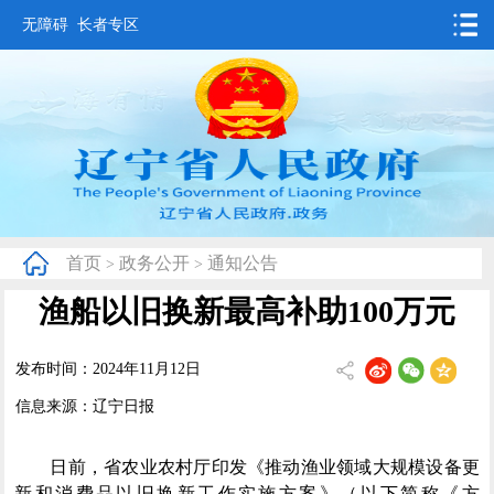
无障碍
长者专区
首页
要闻动态
政务公开
办事服务
首页
政务公开
通知公告
>
>
互动交流
渔船以旧换新最高补助100万元
数据发布
发布时间：2024年11月12日
省情概况
信息来源：辽宁日报
日前，省农业农村厅印发《推动渔业领域大规模设备更
新和消费品以旧换新工作实施方案》（以下简称《方