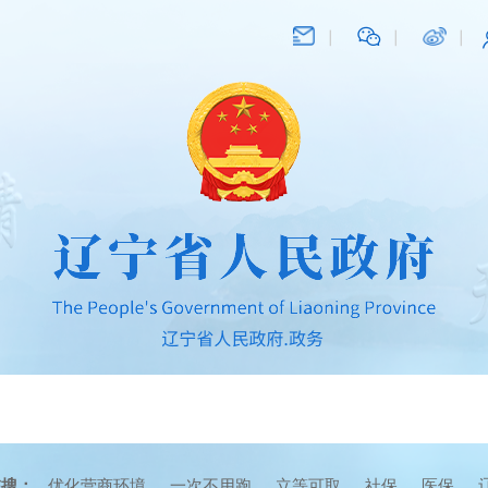
在搜：
优化营商环境
一次不用跑
立等可取
社保
医保