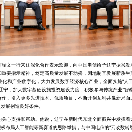
柯瑞文一行来辽深化合作表示欢迎，向中国电信给予辽宁振兴发
和重要指示精神，笃定高质量发展不动摇，
因地制宜发展新质生
业化和产业数字化，
大力发展数字经济核心产业，
全面实施
“人
辽宁
，
加大
数字基础设施投资建设
力度
，积极参与
传统产业
“
智
合作
，
引入更多先进技术、优质项目，不断开创互利共赢新局面
辽发展创造良好
条件
。
的关心支
持和
帮助。他说，辽宁
在
新时代
东北全面振兴中发挥着
积极布局人工智能等新赛道的思路举措，与中国电信的
“云改数转