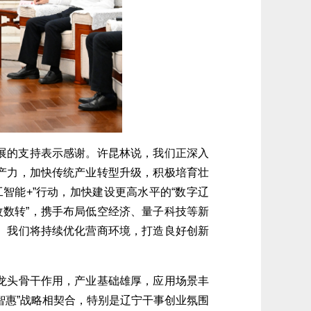
展的支持表示感谢。
许昆林
说，我们正深入
产力，加快
传统产业
转型升级，积极
培育壮
工智能+”行动，
加快建设更高水平的
“数字辽
改数转
”，
携手
布局低空经济、量子科技等新
。我们将
持续
优化
营商环境，
打造良好创新
龙头骨干作用，
产业基础雄厚，应用场景丰
智惠”战略相契合
，
特别是
辽宁
干事创业氛围