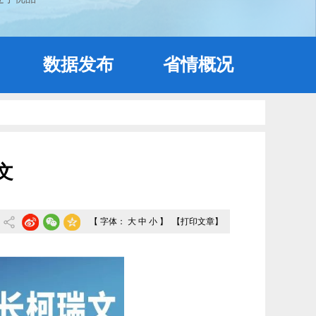
数据发布
省情概况
文
【 字体：
大
中
小
】
【打印文章】