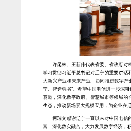
许昆林
、王新伟代表省委、省政府
对
学习贯彻习近平总书记对辽宁的重要讲话
大新兴产业
和
未来产业，协同推进数字产
宁、智造强省”。希望中国电信
进一步深耕
赛道，
深化
数字政府、智慧城市
等
领域
的
生态，
推动新场景大规模应用，
为
企业
在
柯瑞文感谢辽宁一直以来对中国电信
富，深化数实融合，大力发展数字经济，