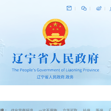
在搜：
优化营商环境
一次不用跑
立等可取
社保
医保