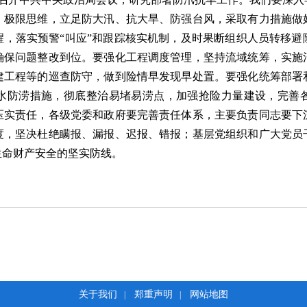
、极限思维，立足防大汛、抗大旱、防强台风，采取有力措施做
醒，落实预警“叫应”和跟踪核实机制，及时果断组织人员转移避
确保问题整改到位。要强化工程调度管理，坚持流域统筹，实施
建工程等的巡查防守，做到险情早发现早处置。要强化统筹部署
水防涝措施，彻底整治易堵易涝点，加强抢险力量建设，完善
压实责任，各级党委和政府要完善责任体系，主要负责同志要下
度，坚决杜绝瞒报、漏报、迟报、错报；基层党组织和广大党员
生命财产安全的坚实防线。
关于我们
郑重声明
网站地图
|
|