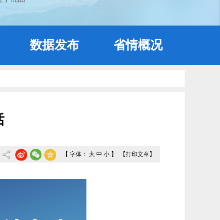
数据发布
省情概况
话
【 字体：
大
中
小
】
【打印文章】