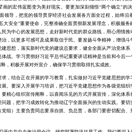
画的宏伟蓝图变为美好现实。要更加深刻领悟“两个确立”的决
的全面领导，把党的领导贯穿经济社会发展各方面全过程，始终沿
“五大安全”重要使命，完整准确全面贯彻新发展理念，积极服
人民为中心的发展思想，走好新时代党的群众路线，用心用情推
整治，以更多可感可及成果取信于民。要发扬斗争精神，增强斗
党建思想，落实新时代党的建设总要求，健全全面从严治党体系
总体战。学习贯彻好习近平总书记重要讲话精神是当前和今后一
阐释，积极开展对外宣介，确保学习贯彻取得扎实成效。
，结合正在开展的学习教育，扎实做好习近平党建思想的学
发展。要深入开展学习培训，把习近平党建思想作为各级党组织
。要精心组织宣传阐释，以喜闻乐见的方式开展宣传，深化体系
差问题，把学习成效转化为推动辽宁全面振兴的生动实践。要切
（党组）主要负责同志要亲自抓、负总责，各部门要密切配合、
召开中共中央政治局会议，研究部署防汛抗旱工作。我们要深入