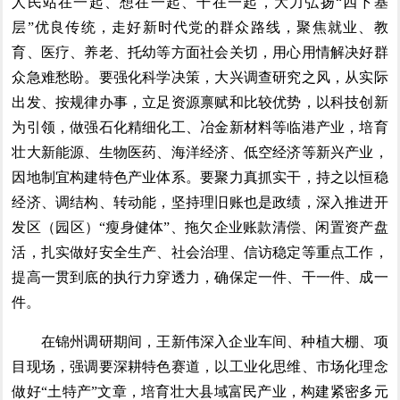
人民站在一起、想在一起、干在一起，大力弘扬“四下基
层”优良传统，走好新时代党的群众路线，聚焦就业、教
育、医疗、养老、托幼等方面社会关切，用心用情解决好群
众急难愁盼。要强化科学决策，大兴调查研究之风，从实际
出发、按规律办事，立足资源禀赋和比较优势，以科技创新
为引领，做强石化精细化工、冶金新材料等临港产业，培育
壮大新能源、生物医药、海洋经济、低空经济等新兴产业，
因地制宜构建特色产业体系。要聚力真抓实干，持之以恒稳
经济、调结构、转动能，坚持理旧账也是政绩，深入推进开
发区（园区）“瘦身健体”、拖欠企业账款清偿、闲置资产盘
活，扎实做好安全生产、社会治理、信访稳定等重点工作，
提高一贯到底的执行力穿透力，确保定一件、干一件、成一
件。
在锦州调研期间，王新伟深入企业车间、种植大棚、项
目现场，强调要深耕特色赛道，以工业化思维、市场化理念
做好“土特产”文章，培育壮大县域富民产业，构建紧密多元