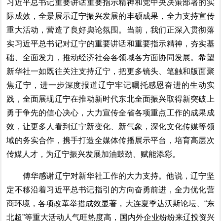
习近平
总书记重要
讲话重要
指示精神和党中央决策部署的实
际成效，全景展示辽宁振兴发展的丰硕成果，全力
支持
宣传
重大活动
，
营造了良好舆论氛围。当前，我们正深入贯彻落
实习近平总书记
对
辽宁的重要讲话和重要指示精神，
夯实基
础、全面发力，
推动经济社会各领域各方面协同
发展。
希望
新华社一如既往关注支持辽宁，把更多镜头、笔触和版面聚
焦辽宁，
进一步深度报道辽宁牢记嘱托感恩奋进的生动实
践，
全面展现
辽宁
在推动新时代东北全面振兴取得新突破上
勇于争先的信心决心，
大力宣传全省各项重点工作的成果成
效，让更多人看到辽宁新变化、新气象，深化文化传媒等领
域的务实合作，携手打造全媒体传播展示平台，培育高层次
传媒人才，为辽宁振兴发展加油鼓劲、赋能添彩。
傅华感谢辽宁对新华社工作的大力支持。他说，辽宁坚
定不移沿着习近平总书记指引的方向奋勇前进，全力优化营
商环境，各项改革举措成效显著，大连夏季达沃斯论坛、
“东
北超”等重大活动人气旺热度高，国内外企业纷纷来辽投资兴