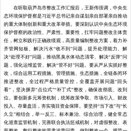
在听取葫芦岛市整改工作汇报后，王新伟强调，中央生
态环境保护督察是习近平总书记亲自谋划亲自部署亲自推动
的重大体制创新和重大改革举措。要深刻认识中央生态环境
保护督察的政治性、严肃性、重要性，扛牢问题整改主体责
任，树立和践行正确政绩观，高质量编制整改方案，着力补
齐管网短板、解决污水“收不到”问题，提升处理能力、解
决“处理不好”问题，推动黑臭水体动态清零、解决“反弹”问
题，强化运维监管、解决“管不好”问题。要从严从实抓好整
改，综合运用工程措施、管理措施、生态措施，全链条闭环
推进整改，全过程严格质量管控，全覆盖开展问题“回头
看”，坚决摒弃“点位式”“补丁式”整改，确保改彻底、改到
位。要创新多元筹资机制，统筹政策争取、市场引入、财政
投入、存量盘活，夯实项目资金保障。要坚持“当下改”与“长
久立”相结合，举一反三、标本兼治、综合治理，健全常态
化巡查监管机制，完善联合执法惩戒机制，对虚假整改、表
面整改、敷衍整改的严肃追责问责，做到整改一个、规范一