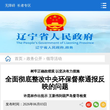
无障碍
长者专区
首页
要闻动态
政务公开
办事服务
首页
政务公开
领导活动
>
>
互动交流
树牢正确政绩观 以坚决有力措施
数据发布
全面彻底整改中央环保督察通报反
省情概况
映的问题
许昆林作出批示 王新伟到葫芦岛督导检查
发布时间：2026年06月03日