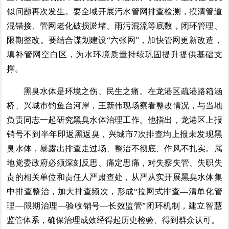
似问题再次发生。要全域开展污水管网排查检测，摸清管道
混错接、管网老化破损淤堵、雨污混流等底数，闭环管理、
限期整改。要结合谋划建设“六张网”，加快管网更新改造，
填补管网空白区，为水环境质量持续巩固提升提供基础支
撑。
黑臭水体是环境之伤、民生之痛。在龙港区疏港路箱涵
桥、兴城市钓鱼台河岸，王新伟现场察看整改情况，与当地
负责同志一起研究黑臭水体治理工作。他指出，龙港区上报
销号不到半年即返黑返臭，兴城市7次排查均上报未发现黑
臭水体，暴露出排查走过场、整治不彻底、作风不扎实。属
地党委政府必须深刻反思、痛定思痛，对失察失管、失职失
责的相关单位和责任人严肃查处，从严从实开展黑臭水体集
中排查整治，加大排查频次，形成“拉网式排查—清单化管
理—限期治理—验收销号—长效监管”闭环机制，建立智慧
监管体系，确保治理成效经得起历史检验、得到群众认可。