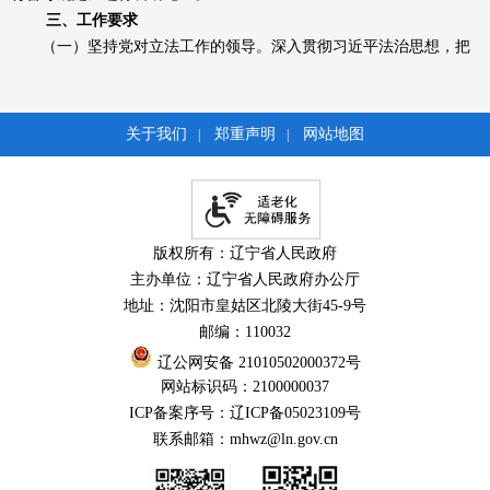
三、工作要求
（一）坚持党对立法工作的领导。深入贯彻习近平法治思想，把
习近平法治思想贯彻落实到政府立法工作的全过程、各方面。认真落
实党中央关于加强党领导立法工作的有关规定，严格执行重大事项请
示报告制度，对立法中涉及的需由省委研究的重大问题，及时按程序
关于我们
郑重声明
网站地图
|
|
向省委请示报告。
（二）强化政府立法的时代感。要将政府立法放在推动辽宁高质
量发展中去谋划，坚持尊重和体现客观规律，坚持为了人民、依靠人
民，把维护人民群众合法权益作为出发点和落脚点。要把贯彻落实党
版权所有：辽宁省人民政府
中央、国务院重大决策部署与辽宁具体实际相结合，围绕重要领域和
主办单位：辽宁省人民政府办公厅
新兴领域，聚焦构建“一圈一带两区”区域发展格局、做好结构调整“三
地址：沈阳市皇姑区北陵大街45-9号
篇大文章”、防范和化解社会风险等需求，推动解决经济社会发展中的
邮编：110032
实际问题，突出辽宁地方特色，增强立法的时代性、针对性、可操作
性。
辽公网安备 21010502000372号
网站标识码：2100000037
（三）有效提升政府立法质效。坚持科学立法、民主立法、依法
ICP备案序号：辽ICP备05023109号
立法。严格遵守地方立法权限，提高立法精细化、精准化水平。不断
联系邮箱：mhwz@ln.gov.cn
改进立法调研的方式方法，充分发挥基层立法联系点“直通车”和立法
咨询专家作用。丰富立法形式，注重“小切口”“小篇幅”立法，将政府