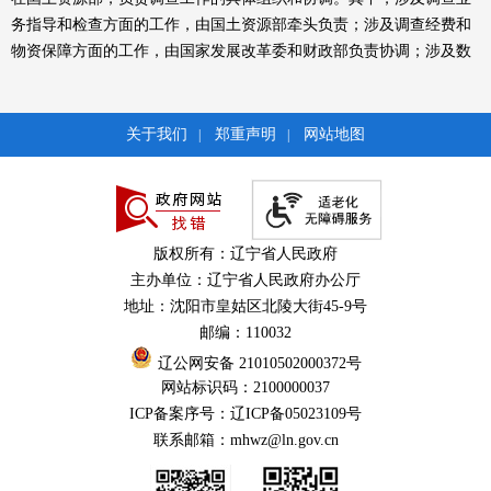
务指导和检查方面的工作，由国土资源部牵头负责；涉及调查经费和
物资保障方面的工作，由国家发展改革委和财政部负责协调；涉及数
据统计和分析方面的工作，由国土资源部会同国家统计局负责处理。
其他有关部门要各司其职、各负其责、通力协作、密切配合。地方各
级人民政府要成立相应的调查领导小组及其办公室，负责本地区调查
关于我们
郑重声明
网站地图
|
|
工作的组织和实施。
五、调查经费保障
本次土地调查经费由中央财政和地方财政按承担的工作任务分
担。各地要多方筹措，统筹安排，列入地方财政预算，保证土地调查
版权所有：辽宁省人民政府
工作顺利进行。
主办单位：辽宁省人民政府办公厅
六、调查工作要求
地址：沈阳市皇姑区北陵大街45-9号
各地要加强对承担调查任务的调查队伍的监管和对调查人员的培
邮编：110032
训。各级调查机构及其工作人员必须严格按照《中华人民共和国统计
辽公网安备 21010502000372号
法》等有关法律法规要求，按时报送调查数据，确保调查数据真实、
网站标识码：2100000037
准确、完整。任何地方、部门、单位和个人都不得虚报、瞒报、拒
ICP备案序号：辽ICP备05023109号
报、迟报，不得弄虚作假和篡改调查数据。调查成果要按程序逐级汇
联系邮箱：mhwz@ln.gov.cn
总上报。调查中所获得的涉密资料和数据，必须严格保密。
各地区、各有关部门要充分利用报刊、广播、电视、互联网等媒