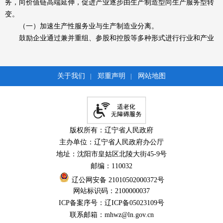
务，向价值链高端延伸，促进产业逐步由生产制造型向生产服务型转
变。
（一）加速生产性服务业与生产制造业分离。
鼓励企业通过兼并重组、参股和控股等多种形式进行行业和产业
链整合，推动资金、技术、信息等要素资源向重点优势企业集中，进
一步提高生产性服务业专业化水平。扎实开展沈阳铁西区国家级生产
性服务业综合改革试点，鼓励生产制造企业分离研发设计、总集成总
关于我们
郑重声明
网站地图
|
|
承包、检验检测、贸易营销、专业配套、职业技能培训等内置服务，
切实发挥生产性服务业在促进制造业转型升级中的引领支撑作用。在
原有18家工业试点企业的基础上，扩大试点范围，推广沈阳远大、沈
阳特变电工和鞍钢集团的成功经验，为全省生产性服务业创新发展提
版权所有：辽宁省人民政府
供典型示范，实现由国内市场向国内外两个市场、单机销售向总集成
主办单位：辽宁省人民政府办公厅
总承包、生产制造型向生产服务型“三个转变”。鼓励和支持生产制造
地址：沈阳市皇姑区北陵大街45-9号
企业做强做专主业，增强核心竞争力。支持本钢等企业剥离生产性服
邮编：110032
务业，引入社会资本发展混合所有制，将生产服务企业纳入市政服务
辽公网安备 21010502000372号
体系，实现地方和企业共赢。坚持政府推动、企业主导、突出重点和
网站标识码：2100000037
注重实效，在遵循企业意愿和市场规律的前提下，充分运用政策导向
ICP备案序号：辽ICP备05023109号
激发企业主辅分离积极性。根据不同行业和企业特点，分批次、分阶
联系邮箱：mhwz@ln.gov.cn
段有序推进生产性服务业分离工作。同时，注重分离后服务企业的整