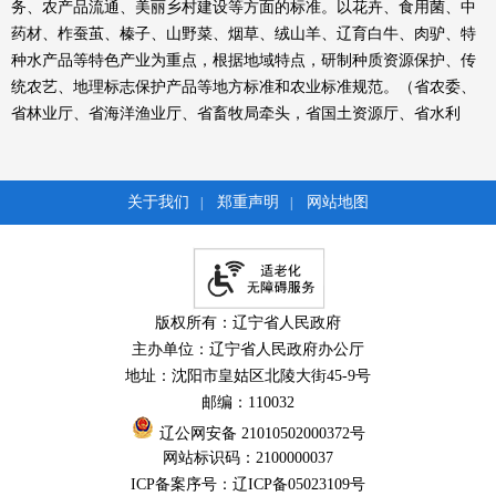
务、农产品流通、美丽乡村建设等方面的标准。以花卉、食用菌、中
药材、柞蚕茧、榛子、山野菜、烟草、绒山羊、辽育白牛、肉驴、特
种水产品等特色产业为重点，根据地域特点，研制种质资源保护、传
统农艺、地理标志保护产品等地方标准和农业标准规范。（省农委、
省林业厅、省海洋渔业厅、省畜牧局牵头，省国土资源厅、省水利
厅、省环保厅、辽宁出入境检验检疫局、省气象局、省烟草专卖局、
省质监局，各市政府按职责分工负责）
推行农业标准化生产，提升农业现代化生产水平。结合我省实施
关于我们
郑重声明
网站地图
|
|
的高标准农田建设、现代农业示范区建设、果业振兴计划、畜禽标准
化生态养殖场等现代化农业重大工程，加大标准实施力度。推进农业
标准示范区、畜禽标准化生态养殖场和水产养殖示范场建设，扶持新
型农业经营主体开展标准化生产。（省农委、省林业厅、省海洋渔业
版权所有：辽宁省人民政府
厅、省畜牧局牵头，省国土资源厅、省质监局，各市政府按职责分工
主办单位：辽宁省人民政府办公厅
负责）
地址：沈阳市皇姑区北陵大街45-9号
促进现代农业与第二、三产业有机融合，创新农业发展方式。加
邮编：110032
快农产品深加工标准化生产和农产品现代流通体系标准化工作，促进
农业生产经营专业化、标准化、规模化、集约化。（省农委、省商务
辽公网安备 21010502000372号
网站标识码：2100000037
厅牵头，省供销社、省食品药品监管局、省质监局、各市政府按职责
ICP备案序号：辽ICP备05023109号
分工负责）