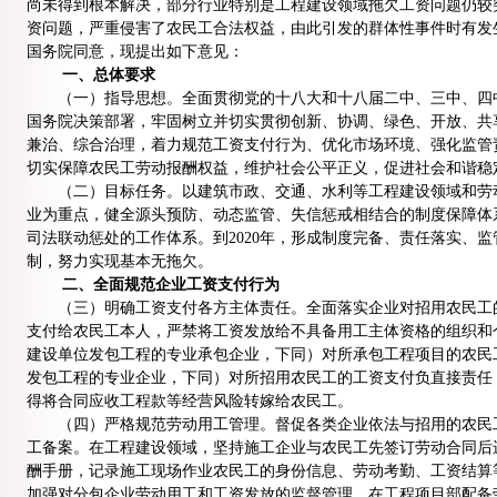
尚未得到根本解决，部分行业特别是工程建设领域拖欠工资问题仍较
资问题，严重侵害了农民工合法权益，由此引发的群体性事件时有发
国务院同意，现提出如下意见：
一、总体要求
（一）指导思想。全面贯彻党的十八大和十八届二中、三中、四中
国务院决策部署，牢固树立并切实贯彻创新、协调、绿色、开放、共
兼治、综合治理，着力规范工资支付行为、优化市场环境、强化监管
切实保障农民工劳动报酬权益，维护社会公平正义，促进社会和谐稳
（二）目标任务。以建筑市政、交通、水利等工程建设领域和劳动
业为重点，健全源头预防、动态监管、失信惩戒相结合的制度保障体
司法联动惩处的工作体系。到2020年，形成制度完备、责任落实、
制，努力实现基本无拖欠。
二、全面规范企业工资支付行为
（三）明确工资支付各方主体责任。全面落实企业对招用农民工的
支付给农民工本人，严禁将工资发放给不具备用工主体资格的组织和
建设单位发包工程的专业承包企业，下同）对所承包工程项目的农民
发包工程的专业企业，下同）对所招用农民工的工资支付负直接责任
得将合同应收工程款等经营风险转嫁给农民工。
（四）严格规范劳动用工管理。督促各类企业依法与招用的农民工
工备案。在工程建设领域，坚持施工企业与农民工先签订劳动合同后
酬手册，记录施工现场作业农民工的身份信息、劳动考勤、工资结算
加强对分包企业劳动用工和工资发放的监督管理，在工程项目部配备