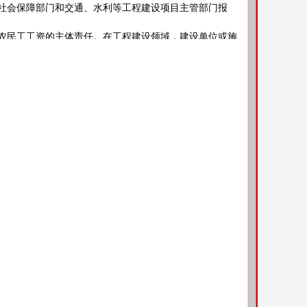
社会保障部门和交通、水利等工程建设项目主管部门报
民工工资的主体责任。在工程建设领域，建设单位或施
工工资的，由建设单位或施工总承包企业以未结清的工程
发包、转包或违法分包致使拖欠农民工工资的，由建设单
作为企业诚信评价的重要依据，实行分类分级动态监管。
资源社会保障部门要建立企业拖欠工资等违法信息的归集、
系统、工商部门企业信用信息公示系统、住房城乡建设等
信用信息系统互联互通，实现对企业信用信息互认共享。
部门协同监管和联合惩戒，对拖欠工资的失信企业，由
、资质审核、融资贷款、市场准入、评优评先等方面依法
高企业失信违法成本。
常巡视检查和书面材料审查覆盖范围，推进劳动保障监
诉受理和案件查处力度。完善多部门联合治理机制，深入
区域案件执法协作。完善劳动保障监察行政执法与刑事司
关间信息共享、案情通报、案件移送等制度，推动完善人
犯罪的，依法移送司法机关追究刑事责任，切实发挥刑法