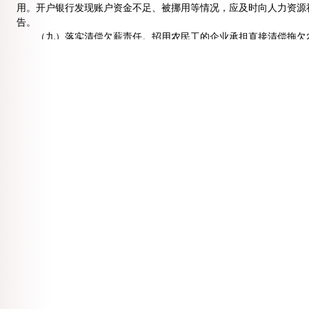
用。开户银行发现账户资金不足、被挪用等情况，应及时向人力资源
告。
（九）落实清偿欠薪责任。招用农民工的企业承担直接清偿拖欠农
工总承包企业未按合同约定及时划拨工程款，致使分包企业拖欠农民
款为限先行垫付农民工工资。建设单位或施工总承包企业将工程违法
位或施工总承包企业依法承担清偿责任。
四、推进企业工资支付诚信体系建设
（十）完善企业守法诚信管理制度。将劳动用工、工资支付情况
建立拖欠工资企业“黑名单”制度，定期向社会公开有关信息。人力
交换和更新机制，将查处的企业拖欠工资情况纳入人民银行企业征信
行业主管部门诚信信息平台或政府公共信用信息服务平台。推进相关
（十一）建立健全企业失信联合惩戒机制。加强对企业失信行为的
有关部门在政府资金支持、政府采购、招投标、生产许可、履约担保
依规予以限制，使失信企业在全国范围内“一处违法、处处受限”，提
五、依法处置拖欠工资案件
（十二）严厉查处拖欠工资行为。加强工资支付监察执法，扩大日
察举报投诉案件省级联动处理机制建设，加大拖欠农民工工资举报投
开展农民工工资支付情况专项检查。健全地区执法协作制度，加强跨
法衔接机制，健全劳动保障监察机构、公安机关、检察机关、审判机
民检察院立案监督和人民法院及时财产保全等制度。对恶意欠薪涉嫌
对打击拒不支付劳动报酬犯罪行为的威慑作用。