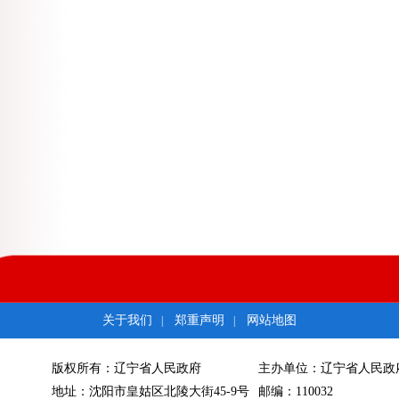
（十三）及时处理欠薪争议案件。充分发挥基层劳动争议调解等组
事争议仲裁机构对农民工因拖欠工资申请仲裁的争议案件优先受理、
金额较大的欠薪争议案件要挂牌督办。加强裁审衔接与工作协调，提
民工讨薪提供法律服务和法律援助。
（十四）完善欠薪突发事件应急处置机制。健全应急预案，及时妥
完善欠薪应急周转金制度，探索建立欠薪保障金制度，对企业一时难
金、欠薪保障金或通过其他渠道筹措资金，先行垫付部分工资或基本
采取非法手段讨薪或以拖欠工资为名讨要工程款，构成违反治安管理
法机关追究刑事责任。
六、改进建设领域工程款支付管理和用工方式
（十五）加强建设资金监管。在工程建设领域推行工程款支付担保
款拖欠。加强对政府投资工程项目的管理，对建设资金来源不落实的
工企业带资承包的方式进行建设，并严禁将带资承包有关内容写入工
（十六）规范工程款支付和结算行为。全面推行施工过程结算，建
工程款。工程竣工验收后，对建设单位未完成竣工结算或未按合同支
项目抵押偿付制度，有效解决拖欠工程款问题。对长期拖欠工程款结
开工建设。
关于我们
郑重声明
网站地图
|
|
（十七）改革工程建设领域用工方式。加快培育建筑产业工人队伍
水平高的农民工招用为自有工人，不断扩大自有工人队伍。引导具备
（十八）实行施工现场维权信息公示制度。施工总承包企业负责在
版权所有：辽宁省人民政府
主办单位：辽宁省人民政
位、施工总承包企业及所在项目部、分包企业、行业监管部门等基本
地址：沈阳市皇姑区北陵大街45-9号
邮编：110032
工资支付日期等信息；明示属地行业监管部门投诉举报电话和劳动争