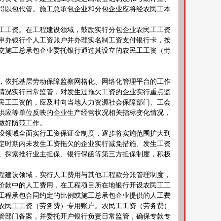
得以包代管。施工总承包企业和分包企业应将经农民工本
工资。在工程建设领域，鼓励实行分包企业农民工工资
申办银行个人工资账户并办理实名制工资支付银行卡，按
交施工总承包企业委托银行通过其设立的农民工工资（劳
依托基层劳动保障监察网格化、网络化管理平台的工作
情况实行日常监管，对发生过拖欠工资的企业实行重点监
民工工资的，应及时向当地人力资源社会保障部门、工会
供应等单位反映的企业生产经营状况相关指标变化情况，
做好防范工作。
领域全面实行工资保证金制度，逐步将实施范围扩大到
定时期内未发生工资拖欠的企业实行减免措施、发生工资
。探索推行业主担保、银行保函等第三方担保制度，积极
建设领域，实行人工费用与其他工程款分账管理制度，
价款中的人工费用，在工程项目所在地银行开设农民工工
工程承包合同约定的比例或施工总承包企业提供的人工费
农民工工资（劳务费）专用账户。农民工工资（劳务费）
管部门备案，并委托开户银行负责日常监管，确保专款专