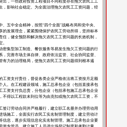
突出，一些政府投资工程项目不同程度存在拖欠农民工工
生，影响社会稳定。为全面治理拖欠农民工工资问题，经
、五中全会精神，按照“四个全面”战略布局和党中央、
享的发展理念，紧紧围绕保护农民工劳动所得，坚持标本
责任，健全预防和解决拖欠农民工工资问题的长效机制，
定。
密集型加工制造、餐饮服务等易发生拖欠工资问题的行
系，完善市场主体自律、政府依法监管、社会协同监督、
监管有力的治理格局，使拖欠农民工工资问题得到根本遏
工资支付责任，督促各类企业严格依法将工资按月足额
个人。在工程建设领域，施工总承包企业（包括直接承包
工工资支付负总责，分包企业（包括承包施工总承包企业
，不得以工程款未到位等为由克扣或拖欠农民工工资，不
签订劳动合同并严格履行，建立职工名册并办理劳动用
进场施工，全面实行农民工实名制管理制度，建立劳动计
等信息，逐步实现信息化实名制管理。施工总承包企业要
劳资专管员，建立施工人员进出场登记制度和考勤计量、