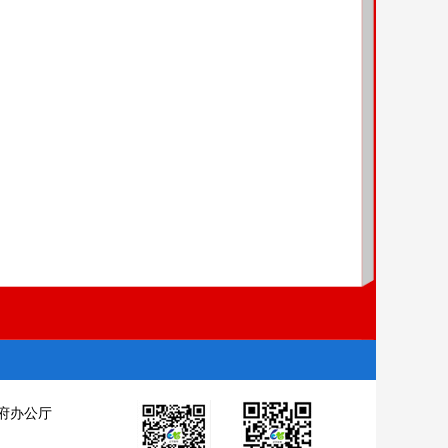
织的作用，引导农民工就地就近解决工资争议。劳动人
优先开庭、及时裁决、快速结案。对集体欠薪争议或涉及
高欠薪争议案件裁决效率。畅通申请渠道，依法及时为农
善处置因拖欠农民工工资引发的突发性、群体性事件。
以解决拖欠工资或企业主欠薪逃匿的，及时动用应急周转
生活费，帮助解决被拖欠工资农民工的临时生活困难。对
行为的，要依法予以治安处罚；涉嫌犯罪的，依法移送司
制度，采用经济手段约束建设单位履约行为，预防工程
政府投资工程项目不予批准。政府投资项目一律不得以施
程承包合同及补充条款。
设单位应按合同约定的计量周期或工程进度结算并支付
付工程款且未明确剩余工程款支付计划的，探索建立建设
算或拖欠工程款的建设单位，有关部门不得批准其新项目
，推进农民工组织化进程。鼓励施工企业将一部分技能
条件的劳务作业班组向专业企业发展。
施工现场醒目位置设立维权信息告示牌，明示业主单
府办公厅
信息；明示劳动用工相关法律法规、当地最低工资标准、
议调解仲裁、劳动保障监察投诉举报电话等信息，实现所