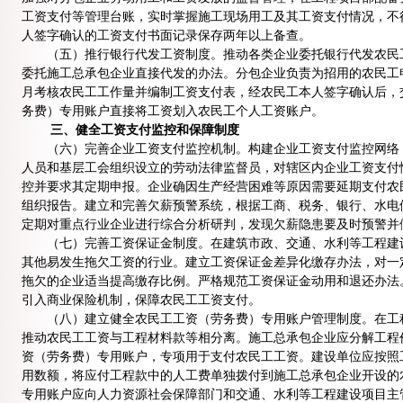
工资支付等管理台账，实时掌握施工现场用工及其工资支付情况，不
人签字确认的工资支付书面记录保存两年以上备查。
（五）推行银行代发工资制度。推动各类企业委托银行代发农民工
委托施工总承包企业直接代发的办法。分包企业负责为招用的农民工
月考核农民工工作量并编制工资支付表，经农民工本人签字确认后，
务费）专用账户直接将工资划入农民工个人工资账户。
三、健全工资支付监控和保障制度
（六）完善企业工资支付监控机制。构建企业工资支付监控网络，
人员和基层工会组织设立的劳动法律监督员，对辖区内企业工资支付
控并要求其定期申报。企业确因生产经营困难等原因需要延期支付农
组织报告。建立和完善欠薪预警系统，根据工商、税务、银行、水电
定期对重点行业企业进行综合分析研判，发现欠薪隐患要及时预警并
（七）完善工资保证金制度。在建筑市政、交通、水利等工程建设
其他易发生拖欠工资的行业。建立工资保证金差异化缴存办法，对一
拖欠的企业适当提高缴存比例。严格规范工资保证金动用和退还办法
引入商业保险机制，保障农民工工资支付。
（八）建立健全农民工工资（劳务费）专用账户管理制度。在工程
推动农民工工资与工程材料款等相分离。施工总承包企业应分解工程
资（劳务费）专用账户，专项用于支付农民工工资。建设单位应按照
用数额，将应付工程款中的人工费单独拨付到施工总承包企业开设的
专用账户应向人力资源社会保障部门和交通、水利等工程建设项目主