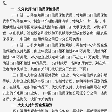
见。
一、充分发挥出口信用保险作用
（一）进一步降低短期出口信用保险费用，对短期出口信用保险
费率平均降低10%。制定中长期险项目清单，对纳入“一带一路”、中
蒙俄经济走廊等国家战略规划清单的项目，加大承保力度。对海洋工
程、矿山机械、冶金设备和橡胶加工机械等大型成套设备出口融资应
保尽保。（中国出口信用保险公司辽宁分公司负责）
（二）进一步扩大短期出口信用保险规模，调整对中小外贸企业
信保融资支持范围，由上年度进出口额不超过4500万美元，调整为不
超过6500万美元。对小微企业认定标准由出口不超过300万美元，调整
为进出口额不超过500万美元。（省财政厅、省商务厅负责。列在第一
位者为牵头单位，其他有关部门按职责分工负责，下同）
（三）重点支持全省百强外贸出口企业，简化申请信保资金补助
手续。支持企业向新兴市场出口，包括对古巴、伊朗等特殊国别的业
务，在满足一定条件的情况下，优先给予支持。支持赊销期限在90天
以上的长账期出口业务。（中国出口信用保险公司辽宁分公司、省商
务厅、大连海关、沈阳海关负责）
二、大力支持外贸企业融资
（四）运用宏观审慎评估、差别准备金、再贷款、再贴现等货币