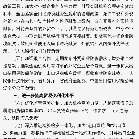
政策工具，加大对小微企业的支持力度，引导金融机构合理确定贷款
利率。全面落实全口径跨境融资宏观审慎管理政策，允许中资和外资
外贸企业在与其净资产挂钩的跨境融资上限内，自主开展本外币跨境
融资。对符合条件的外贸企业，可以通过发行短期融资券、中小企业
集合票据、中期票据等从银行间市场直接融资。积极实施中资企业跨
境融资，鼓励企业使用人民币跨境融资、外债结汇及内保外贷等政
策。（人民银行沈阳分行负责）
（五）加强银企合作，定期发布外贸企业融资需求，举办银企对
接活动，推动金融机构对有订单的外贸企业给予贷款。进一步扩大出
口信用保险保单融资、出口退税账户质押、应收账款融资规模。（人
民银行沈阳分行、省商务厅、省政府金融办、中国出口信用保险公司
辽宁分公司负责）
三、进一步提高贸易便利化水平
（六）优化监管查验机制，加大机检查验力度。严格落实海关总
署进口货物查验率6%、出口货物查验率2%的工作要求。（大连海
关、沈阳海关负责）
（七）深入推进检验检疫一体化，加大“进口直通”和“出口直
放”实施力度，积极推行口岸检验检疫一站式工作模式。引导出口企业