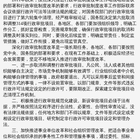
的部署和行政审批制度改革的要求，行政审批制度改革工作部际联席
会议依据行政许可法等法律法规的规定，对国务院部门的行政审批项
目进行了第六轮集中清理。经严格审核论证，国务院决定第六批取消
和调整314项行政审批项目。各地区、各部门要加强组织领导，明确工
作分工，抓好监督检查，完善规章制度，确保行政审批项目的取消和
调整及时落实到位。同时，要强化后续监管，明确监管责任，制定监
管措施，做好工作衔接，避免出现监管真空。
深化行政审批制度改革是一项长期任务。各地区、各部门要按照
党中央、国务院的部署和要求，在现有工作基础上，积极适应经济社
会发展需要，坚定不移地深入推进行政审批制度改革。
一、进一步取消和调整行政审批项目。凡公民、法人或者其他组
织能够自主决定，市场竞争机制能够有效调节，行业组织或者中介机
构能够自律管理的事项，政府都要退出。凡可以采用事后监管和间接
管理方式的事项，一律不设前置审批。以部门规章、文件等形式违反
行政许可法规定设定的行政许可，要限期改正。探索建立审批项目动
态清理工作机制。
二、积极推进行政审批规范化建设。新设审批项目必须于法有
据，并严格按照法定程序进行合法性、必要性、合理性审查论证。没
有法律法规依据，任何地方和部门不得以规章、文件等形式设定或变
相设定行政审批项目。研究制定非行政许可审批项目设定和管理办
法。
三、加快推进事业单位改革和社会组织管理改革。把适合事业单
位和社会组织承担的事务性工作和管理服务事项，通过委托、招标、