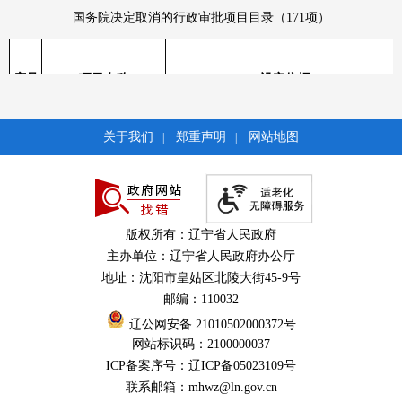
国务院决定取消的行政审批项目目录（171项）
序号
项目名称
设定依据
注册咨询工程师（投
《国务院对确需保留的行政审批项目设定行政
1
关于我们
郑重声明
网站地图
|
|
资）执业资格认定
许可的决定》（国务院令第412号）
商品粮基地水利工程年
《国务院办公厅关于保留部分非行政许可审批
2
度投资计划审批
项目的通知》（国办发〔2004〕62号）
高等学校设立、撤销、
《国务院关于发布〈高等教育管理职责暂行规
3
调整研究生院审批
定〉的通知》（国发〔1986〕32号）
版权所有：辽宁省人民政府
中小学国家课程教材编
《国务院对确需保留的行政审批项目设定行政
4
主办单位：辽宁省人民政府办公厅
写核准
许可的决定》（国务院令第412号）
地址：沈阳市皇姑区北陵大街45-9号
《国务院对确需保留的行政审批项目设定行政
5
举办国际教育展览审批
邮编：110032
许可的决定》（国务院令第412号）
辽公网安备 21010502000372号
网站标识码：2100000037
《国务院对确需保留的行政审批项目设定行政
6
氰化钠生产定点审批
许可的决定》（国务院令第412号）
ICP备案序号：辽ICP备05023109号
联系邮箱：mhwz@ln.gov.cn