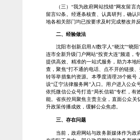
（三）
“我为政府网站找错”网友留言
留言
92
条。经逐条核查、认真研判，确认
地各相关部门均已按要求及时完成整改并
二、经验做法
沈阳市
创新启用AI数字人“晓沈”“
连市
全新升级门户网站“投资大连”频道，
提供高效、精准的一站式服务，助力本地
查，聚焦“打不通的电话、点不开的链接、
转等举措集约资源。本季度清理28个账号
设“辽宁法律服务网”入口。用户进入公众
依托微信公众号打造“局长信箱”专栏，有
能。
省疾控局
聚焦主责主业，直面公众关
升政策传播成效，缓解公众焦虑。
三、存在问题
当前，政府网站与政务新媒体作为
政