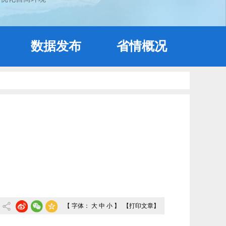
数据发布
省情概况
【 字体：
大
中
小
】
【打印文章】