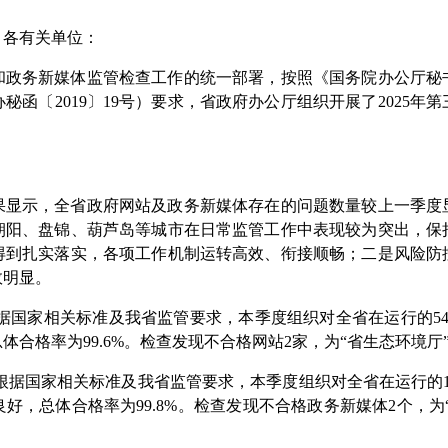
，各有关单位：
和政务新媒体监管检查工作的统一部署，按照《国务院办公厅秘
办秘函
〔2019〕
19号）要求，省政府办公厅组织开展了2025
果显示，全省政府网站及政务新媒体存在的问题数量较上一季度
朝阳、盘锦、葫芦岛
等城市在日常监管工作中表现较为突出，保
得到扎实落实，各项工作机制运转高效、衔接顺畅；二是风险防
效明显。
据国家相关标准及我省监管要求，本季度组织对全省在运行的5
总体合格率
为
99.
6
%。检查发现不合格网站
2
家，为
“
省生态环境厅
根据国家相关标准及我省监管要求，本季度组织对全省在运行的1
良好，总体合格率
为
99.
8
%。检查发现不合格
政务新媒体2
个，为