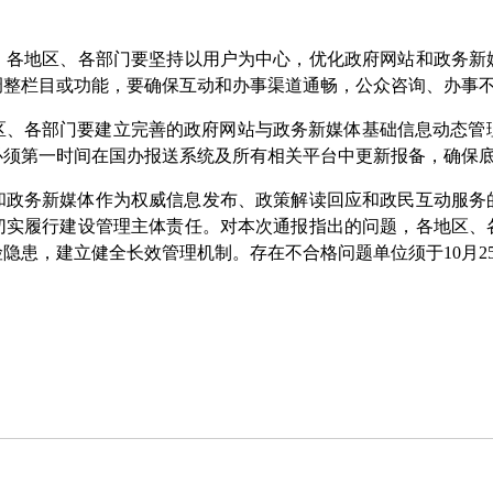
。
各地区、各部门要
坚持以用户为中心，优化
政府
网站和
政务
新
调整栏目或功能，
要确保互动和办事渠道通畅
，公众咨询、办事
区、各部门要
建立完善的政府网站与
政务
新媒体基础
信息动态
管
必须第一时间在国办报送系统及所有相关平台中更新报备，确保
和政务新媒体作为权威信息发布、政策解读回应和政民互动服务
切实履行建设管理主体责任。
对
本次通报指出的问题，
各地区、
险隐患，建立健全长效管理机制。
存在不合格
问题单位须于
10
月
2