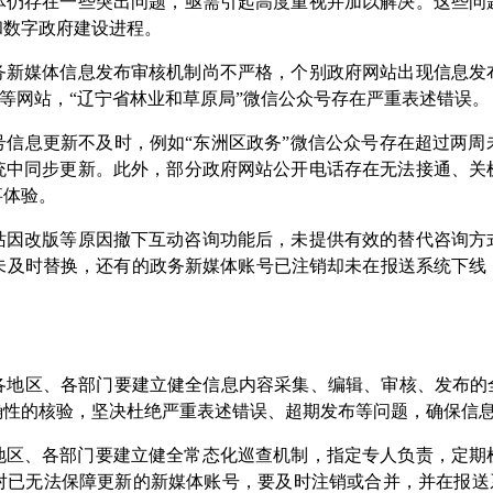
体
仍存在一些突出问题，亟需引起高度重视并加以解决。这些问
和数字政府建设进程。
务新媒体
信息发布审核机制尚不严格，
个别政府
网站
出现
信息发
等网站
，“
辽宁省林业和草原局
”
微信公众号存在严重表述错误
。
号信息更新不及时，例如
“
东洲区政务
”
微信公众号存在
超过
两周
统中同步更新。此外，部分政府网站公开电话存在无法接通、关
事体验。
站因改版等原因撤下互动咨询功能后，未提供有效的替代咨询方
未及时替换，还有
的政务新媒体
账号已注销却未在报送系统下线
各地区、各部门要
建立健全信息内容采集、编辑、审核、发布的
确性的核验，坚决杜绝严重表述错误、超期发布等问题，确保信
地区、各部门要
建立健全常态化巡查机制，指定专人负责，定期
已无法保障更新的新媒体账号，要及时注销或合并，并在报送系