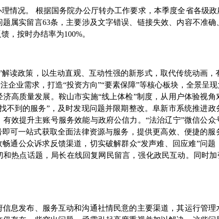
办理情况。
根据国务院办公厅转办
工作
要求，本季度全省各级政
问题属实留言
63
条，主要涉及文字错误、链接失效、内容不准确
反馈，按时办结率
为
100%。
晓阳”解读政策，以生动直观、互动性强的新形式，取代传统动画
专注企业需求，打造“投资方向”“要素保障”等核心板块，全景呈
经济高质量发展。
鞍山市
实施“线上体检”制度，
从用户体验视角
找不到的服务”，
及时发现问题
并限期整改。
阜新市
系统推进政
，有效提升主账号服务效能与政府公信力。
“法治辽宁”微信公众
号即可一站式获取全面法律资源与服务，提供更高效、便捷的服
效畅通公众诉求反馈渠道，切实破解群众“发声难、回应难”问
切和热点话题，局长在线回复网民留言，强化政民互动。同时加强
府信息发布
、服务互动和沟通社情民意的主要渠道，其运行管理