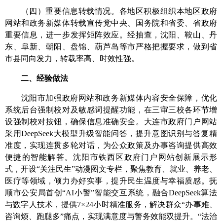
（四）重要信息转载情况。
各地区积极组织本地区政府
网站和政务新媒体转载宣传党中央、国务院和省委、省政府
重要信息，进一步发挥矩阵效应。经抽查，
沈阳、鞍山、丹
东、阜新、朝阳、盘锦、葫芦岛
等市严格把握要求，做到省
市县同向发力，转载率高、时效性强。
二、经验做法
沈阳市
加强政府网站和政务新媒体内容安全保障，优化
系统后台强制校对及敏感词提醒功能，在三审三校各环节增
设强制校对按钮，确保信息准确安全。
大连市政府门户网站
采用DeepSeek大模型升级智能问答，提升意图识别与答复精
准度，实现连贯多轮对话，为公众政策及办事咨询提供高效
便捷的智能解答。
沈阳市铁西区政府门户网站
创新展示形
式，开设“关注民生”动漫图文专栏，聚焦教育、就业、养老、
医疗等领域，倾力办好实事，提升民生温度与幸福质感。
抚
顺市公安局
首创“AI小警”智能交互系统，融合DeepSeek算法
与数字人技术，提供7×24小时精准服务，解决群众“办事难、
咨询烦、跑腿多”痛点，实现满意度与警务效能双提升。
“法治