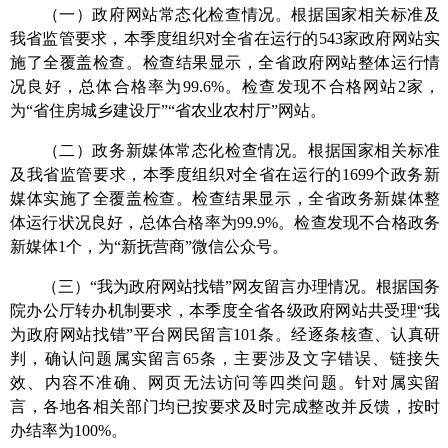
（一）政府网站常态化检查情况。
根据国家相关标准及
我省监管要求，本季度组织对全省在运行的543家政府网站实
施了全覆盖检查。检查结果显示，全省政府网站整体运行情
况良好，总体合格率
为
99.6%。检查发现不合格网站
2
家，
为
“
省住房城乡建设厅
”“省农业农村厅”网站
。
（二）政务新媒体常态化检查情况。
根据国家相关标准
及我省监管要求，本季度组织对全省在运行的1699个政务新
媒体实施了全覆盖检查。检查结果显示，全省政务新媒体整
体运行状况良好，总体合格率
为
99.9%。检查发现不合格
政务
新媒体
1个，为
“新抚营商”微信公众号。
（三）
“我为政府网站找错”网友留言办理情况。
根据国务
院办公厅转办机制要求，本季度全省各级政府网站共受理
“
我
为政府网站找错
”
平台网民留言
101
条。经逐条核查、认真研
判，确认问题属实留言
65
条，主要涉及文字错误、链接失
效、内容不准确、网页无法访问等四类问题。针对属实留
言，各地各相关部门均已按要求及时完成整改并反馈，按时
办结率
为
100%。