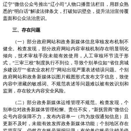
辽宁”微信公众号
推出“辽小司”人物口播普法栏目，用群众熟
悉的“明白话”解读法律条文，打破知识壁垒，提升法治宣传覆
盖面和公众法治意识。
三、存在问题
（一）
部分政府网站和政务新媒体信息审核发布机制不
健全。
检查发现，部分政府网站内容审核机制存在明显弱化
倾向，技术审核手段未能有效使用，人工审核环节流于形
式，“三审三校”制度执行不到位，
导致个别单位如“
省住房城
乡建设厅
”
“省农业农村厅”
网站出现严重表述错误
问题。个别
政府网站
和政务新媒体
以图片截图形式发布文字信息，
致使
内容中潜藏的敏感词、不规范表述等问题
难以被有效识别和
监测
，存在较大内容安全风险。
（二）部分政务新媒体运维管理不规范。
检查发现，个
别单位对政务新媒体管理松懈、责任不实，“新抚营商”微信公
众号内容保障不力，发布内容单一（均为放假通知信息）且
更新不及时，未能有效发挥政务新媒体功能；个别地区存在
监管盲区，仍然存在账号漏报问题；有的单位账号注销关停