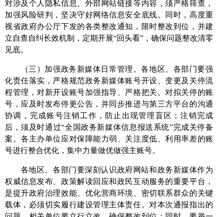
对涉及个人隐私信息、外部网站链接等内容，须严格筛查，
加强风险研判，坚决守好网络
信息
安全底线。同时，高度重
视省政府办公厅下发的各类整改通知，限时整改到位，并建
立自查自纠长效机制，定期开展
“
回头看
”
，确保问题整改清零
见底。
（三）加强政务新媒体日常管理。
各地区、各部门要
强
化责任落实，严格规范政务新媒体账号开设、变更及关停流
程管理，对新开设账号加强指导、严格把关。对拟关停的
账
号
，应及时发布停更公告，并同步推进与第三方平台的沟通
协调，完成账号注销工作，防止出现管理盲区；注销完成
后，须及时通过“全国政务新媒体信息报送系统”完成关停备
案。各主办单位应对保障能力弱、关注度低、利用率差的账
号进行整合优化，集中力量做优做强主账号。
各地区、各部门要深刻认识政府网站和政务新媒体作为
权威信息发布、政策解读回应和政民互动服务的重要平台，
是提升政府治理效能、优化营商环境、密切联系群众的关键
载体，必须切实履行建设管理主体责任。
对
本次通报指出的
问题，相关单位
要
立行立改，确保整改到位；同时，要举一