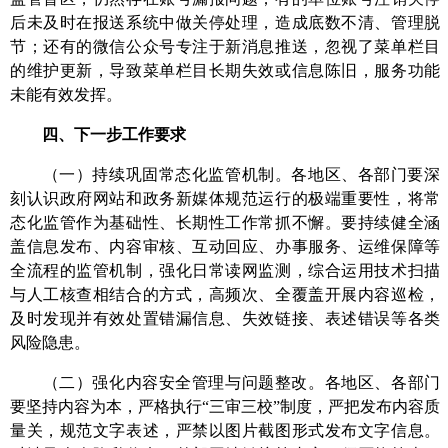
后未及时在报送系统中做关停处理，造成底数不清、管理脱
节；还有的微信公众号专注于新消息推送，忽视了菜单栏目
的维护更新，导致菜单栏目长期失效或信息陈旧，服务
功能
未能有效发挥。
四、下一步工作要求
（一）持续巩固常态化监管机制。
各地区、各部门要深
刻认识政府网站和政务新媒体规范运行的极端重要性，将常
态化监管作为基础性、长期性工作常抓不懈。要持续健全涵
盖信息发布、内容审核、互动回应、
办事服务、
运维保障等
全流程的监管机制，强化日常读网监测，综合运用技术扫描
与人工核查相结合的方式，高频次、全覆盖开展内容巡检
，
及时发现并有效处置错漏信息、失效链接、表述错误等各类
风险隐患。
（
二
）强化内容安全管理与问题整改
。
各
地区
、各部门
要坚持内容为本，严格执行“三审三校”制度，严把发布内容质
量关，规范文字表述
，严禁
以图片截图形式发布文字信息
。