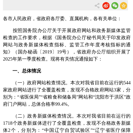
各市人民政府，省政府各厅委、直属机构，各有关单位：
按照国务院办公厅关于开展政府网站和政务新媒体监管
检查的工作要求，根据
《国务院办公厅秘书局关于印发政府
网站与政务新媒体检查指标、监管工作年度考核指标的通
知》（国办秘函〔2019〕19号），省政府办公厅
组织
开展了
202
5年第一季度检查。现将有关情况通报如下：
一、总体情况
（一）政府网站检查情况。
本次对我省目前在
运行
的
544
家政府网站进行了全
覆盖
检查，
发现不合格政府网站3家，分
别为：“省医保局”“省粮食和储备局”网站和“沈阳市于洪区”政
府门户网站，
总体合格率
99.4
%。
（二）政务新媒体检查情况。
本次对我省目前在
运行
的
1718个政务新媒体
进行了全
覆盖
检查，
发现不合格政务新媒
体2个，分别为：“中国辽宁自贸试验区”“辽宁省医疗保障