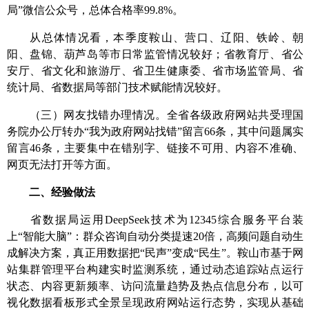
局”微信公众号，
总体合格率
99.8
%。
从总体情况看，本季度
鞍山、营口、辽阳、铁岭、朝
阳、盘锦、葫芦岛
等市日常监管
情况较好
；
省教育厅、省公
安厅、省文化和旅游厅、省卫生健康委、省市场监管局、省
统计局、省数据局
等部门
技术赋能
情况较好。
（三）网友找错办理情况。
全省各级政府网站共受理国
务院办公厅转办“我为政府网站找错”留言66条，其中问题属实
留言46条，主要集中在错别字、链接不可用、内容不准确、
网页无法打开等方面。
二、经验做法
省数据局
运用DeepSeek技术为12345综合服务平台装
上“智能大脑”：群众咨询自动分类提速20倍，高频问题自动生
成解决方案，真正用数据把“民声”变成“民生”。
鞍山市
基于网
站集群管理平台构建实时监测系统，通过动态追踪站点运行
状态、内容更新频率、访问流量趋势及热点信息分布，以可
视化数据看板形式全景呈现政府网站运行态势，实现从基础