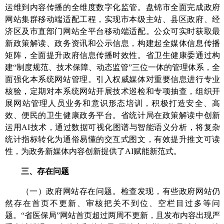
运维到内容传播的全维度数字化监管。
盘锦市
全面完成政府
网站集群移动端适配工程，实现市本级主站、县区政府、经
济区及市直部门网站全平台移动端适配。公众可实时获取最
新政策解读、政务资讯和公示信息，构建起全媒体信息传播
矩阵，全面提升政府信息传播时效性。
省卫生健康委
通过构
建“制度规范、技术保障、动态监管”三位一体的管理体系，全
面强化本系统网站管理。引入权威媒体对重要信息进行专业
核验，定期对本系统网站开展技术巡检和专项抽查，组织开
展网站管理人员业务和意识形态培训，积极打造安全、高
效、便民的卫生健康政务平台。
省统计局
在政策解读中创新
运用AI技术，通过数据可视化图谱与智能语义分析，将复杂
统计指标转化为通俗易懂的交互式图文，
有效
提升推文可读
性，为政务新媒体内容创新提供了AI赋能新范式。
三、存在问题
（一）政府网站存在问题。
检查发现，有些政府网站仍
然存在首页不更新、审核把关不到位、空栏目过多等问
题。“省医保局”网站首页超过两周不更新，且发布内容出现严