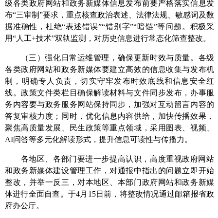
级各类政府网站和政务新媒体
信息发布前
要严格落实信息发
布“三审制”要求
，重点核查政治表述、法律法规、敏感词及数
据准确性，杜绝“表述错误”“错别字”“暗链”等问题。
积极
采
用“人工+
技术
”双轨监测，对历史信息进行常态化筛查整改
。
（三）
强化日常运维管理，确保更新时效与质量
。
各级
各类政府网站和政务新媒体要建立高效的信息收集与发布机
制，明确专人负责，切实守牢发布时效底线和信息安全红
线。政策文件类栏目确保解读材料与文件同步发布，办事服
务内容要与政务服务网站保持同步，加强对互动留言内容的
答复审核力度；同时，
优化信息内容供给
，加快传播效果，
聚焦高质量发展、民生政策等重点领域，采用图表、视频、
AI问答等多元化解读形式，提升信息可读性与传播
力。
各地区、各部门要进一步提高认识，高度重视政府网站
和政务新媒体建设管理工作，对通报中指出的问题立即开始
整改，并举一反三，对本地区、本部门政府网站和政务新媒
体进
行全面自查。于
4
月
15
日前
，将整改情况通过邮箱报省政
府办公厅。