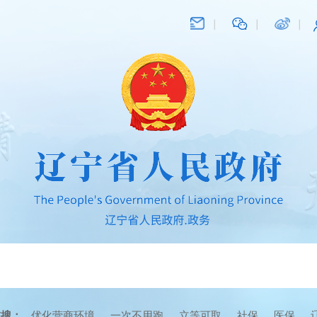
在搜：
优化营商环境
一次不用跑
立等可取
社保
医保