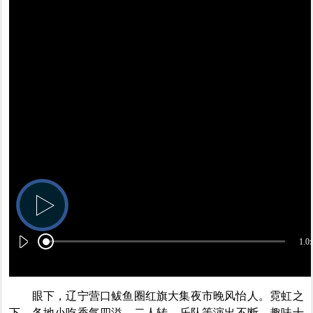
1.0
眼下，辽宁营口鲅鱼圈红旗大集夜市晚风怡人。霓虹之
下，各地小吃香气四溢。二人转、乐队等演出不断，趣味十