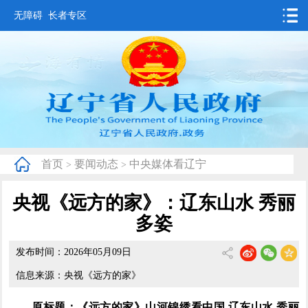
无障碍
长者专区
首页
要闻动态
政务公开
办事服务
首页
要闻动态
中央媒体看辽宁
>
>
互动交流
央视《远方的家》：辽东山水 秀丽
数据发布
多姿
省情概况
发布时间：2026年05月09日
信息来源：央视《远方的家》
原标题：《远方的家》山河锦绣看中国 辽东山水 秀丽