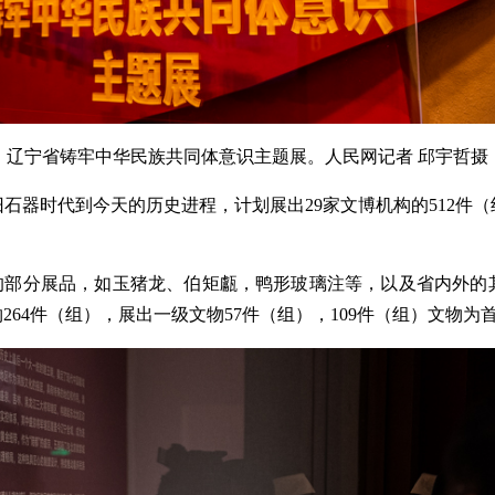
辽宁省铸牢中华民族共同体意识主题展。人民网记者 邱宇哲摄
旧石器时代到今天的历史进程，计划展出29家文博机构的512件
中的部分展品，如玉猪龙、伯矩甗，鸭形玻璃注等，以及省内外的
64件（组），展出一级文物57件（组），109件（组）文物为