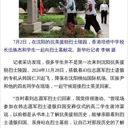
7月2日，在沈阳的抗美援朝烈士陵园，香港培侨中学校
长伍焕杰和学生一起向烈士墓献花。新华社记者 李钢 摄
记者采访发现，很多学生并不是第一次来到沈阳抗美援
朝烈士陵园。2024年11月28日，搭载着43位志愿军烈士遗骸
的专机从韩国仁川起飞，降落在沈阳桃仙国际机场。匡振尹
和他的四名同学在现场，一起守候迎接烈士英灵回家。
“当时看到志愿军烈士们回家，我觉得很激动。”曾现场
参加在韩志愿军烈士遗骸归国安葬仪式的高二学生谢沛霖
说，以前都是从书本上了解抗美援朝历史，能够亲眼看到烈
士遗骸归国、亲身站在烈士墓前，让自己对那段历史的了解