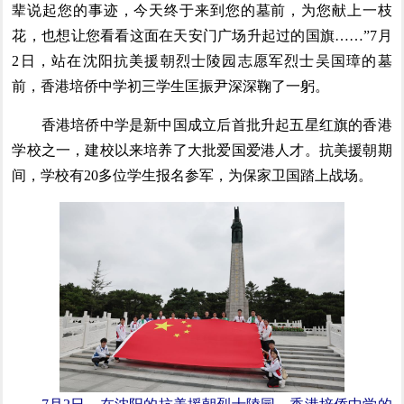
辈说起您的事迹，今天终于来到您的墓前，为您献上一枝
花，也想让您看看这面在天安门广场升起过的国旗……”7月
2日，站在沈阳抗美援朝烈士陵园志愿军烈士吴国璋的墓
前，香港培侨中学初三学生匡振尹深深鞠了一躬。
香港培侨中学是新中国成立后首批升起五星红旗的香港
学校之一，建校以来培养了大批爱国爱港人才。抗美援朝期
间，学校有20多位学生报名参军，为保家卫国踏上战场。