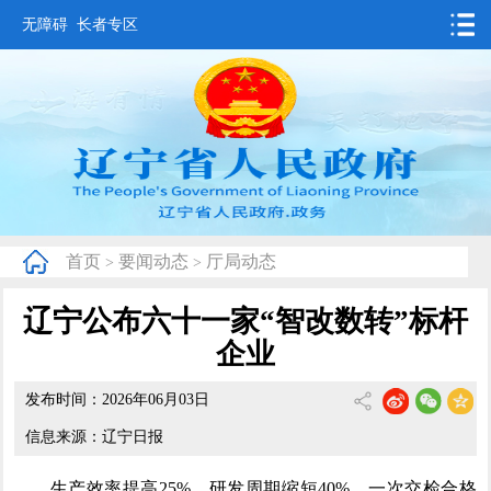
无障碍
长者专区
首页
要闻动态
政务公开
办事服务
首页
要闻动态
厅局动态
>
>
互动交流
辽宁公布六十一家“智改数转”标杆
数据发布
企业
省情概况
发布时间：2026年06月03日
信息来源：辽宁日报
生产效率提高25%，研发周期缩短40%，一次交检合格