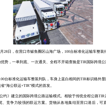
28日，在营口市鲅鱼圈区山海广场，100台标准化运输车整装
势，一单到底、一次通关、全程不开箱查验是TIR国际跨境公
00台标准化运输车整装列队，车身上蓝白相间的TIR标识格外显
“海公联运+TIR”模式的首发。
约》建立的国际跨境公路运输模式。相较于传统全程公路TIR运输
优、竞争力较强的联运方案。货物从各地集结至营口港后，可直接