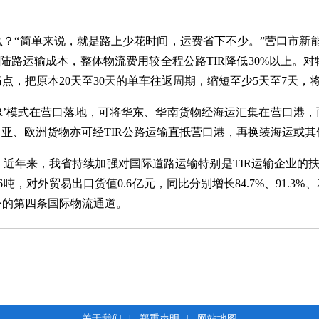
“简单来说，就是路上少花时间，运费省下不少。”营口市新能
途陆路运输成本，整体物流费用较全程公路TIR降低30%以上
，把原本20天至30天的单车往返周期，缩短至少5天至7天，
R’模式在营口落地，可将华东、华南货物经海运汇集在营口港，而
。中亚、欧洲货物亦可经TIR公路运输直抵营口港，再换装海运或
来，我省持续加强对国际道路运输特别是TIR运输企业的扶持
6吨，对外贸易出口货值0.6亿元，同比分别增长84.7%、91.3%
外的第四条国际物流通道。
关于我们
郑重声明
网站地图
|
|