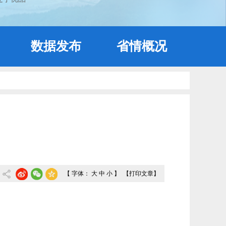
数据发布
省情概况
【 字体：
大
中
小
】
【打印文章】