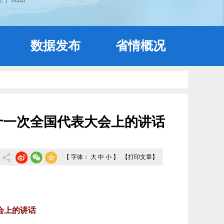
数据发布
省情概况
十一次全国代表大会上的讲话
【 字体：
大
中
小
】
【打印文章】
会上的讲话