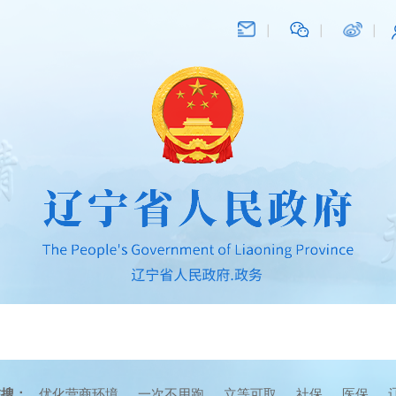
在搜：
优化营商环境
一次不用跑
立等可取
社保
医保