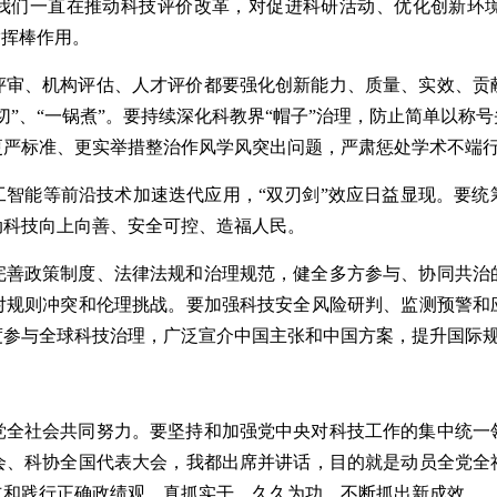
我们一直在推动科技评价改革，对促进科研活动、优化创新环
指挥棒作用。
评审、机构评估、人才评价都要强化创新能力、质量、实效、贡
切”、“一锅煮”。要持续深化科教界“帽子”治理，防止简单以称
更严标准、更实举措整治作风学风突出问题，严肃惩处学术不端
工智能等前沿技术加速迭代应用，“双刃剑”效应日益显现。要统
动科技向上向善、安全可控、造福人民。
完善政策制度、法律法规和治理规范，健全多方参与、协同共治
对规则冲突和伦理挑战。要加强科技安全风险研判、监测预警和
度参与全球科技治理，广泛宣介中国主张和中国方案，提升国际
党全社会共同努力。要坚持和加强党中央对科技工作的集中统一
会、科协全国代表大会，我都出席并讲话，目的就是动员全党全
立和践行正确政绩观，真抓实干，久久为功，不断抓出新成效。