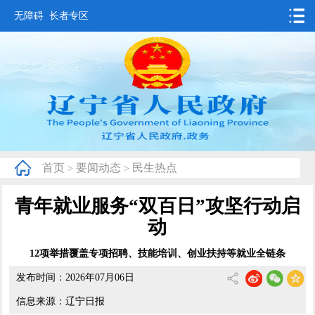
无障碍
长者专区
首页
要闻动态
政务公开
办事服务
首页
要闻动态
民生热点
>
>
互动交流
青年就业服务“双百日”攻坚行动启
数据发布
动
省情概况
12项举措覆盖专项招聘、技能培训、创业扶持等就业全链条
发布时间：2026年07月06日
信息来源：辽宁日报