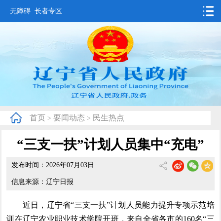
无障碍
长者专区
首页
要闻动态
政务公开
办事服务
首页
要闻动态
民生热点
>
>
互动交流
“三支一扶”计划人员集中“充电”
数据发布
发布时间：2026年07月03日
省情概况
信息来源：辽宁日报
近日，辽宁省“三支一扶”计划人员能力提升专项示范培
训在辽宁农业职业技术学院开班，来自全省各市的160名“三